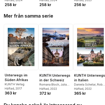
Häftad
, 2024
Lipps
Häftad
, 2024
Häftad
, 2025
Palma
Gomera
Madeira
258 kr
258 kr
256 kr
Hoppa över listan
Mer från samma serie
Unterwegs im
KUNTH Unterwegs
KUNTH Unterwegs
Süden Afrikas
in der Schweiz
in Italien
KUNTH Verlag
Romana Bloch
,
Julia
Daniela Schetar
,
Rober
Häftad
, 2017
Schott
Häftad
, 2022
Fischer
Häftad
, 2022
,
Christa
363 kr
372 kr
365 kr
Pöppelmann
,
Andrea
Lammert
Hoppa över listan