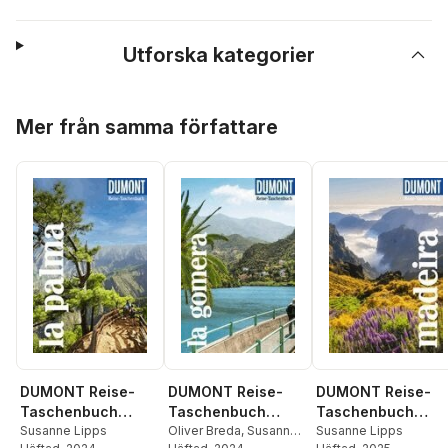
Utforska kategorier
Hoppa över listan
Mer från samma författare
DUMONT Reise-
DUMONT Reise-
DUMONT Reise-
Taschenbuch
Taschenbuch
Taschenbuch
Reiseführer La
Susanne Lipps
Reiseführer La
Oliver Breda
,
Susanne
Reiseführer
Susanne Lipps