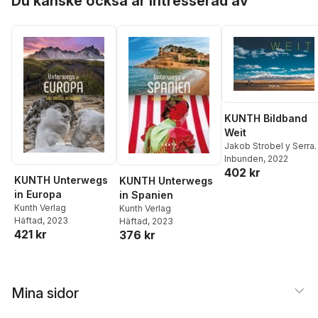
Du kanske också är intresserad av
KUNTH Bildband
Weit
Jakob Strobel y Serra
,
Anke Benstem
Inbunden
, 2022
,
Robert
402 kr
Fischer
,
Silke Haas
,
KUNTH Unterwegs
KUNTH Unterwegs
Thomas Jeier
,
Anja
in Europa
in Spanien
Kauppert
,
Andrea
Kunth Verlag
Kunth Verlag
Lammert
,
Dörte Saße
,
Häftad
, 2023
Häftad
, 2023
Iris Schaper
421 kr
376 kr
Mina sidor