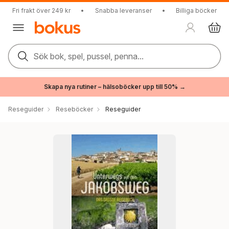
Fri frakt över 249 kr
•
Snabba leveranser
•
Billiga böcker
Sök bok, spel, pussel, penna...
Skapa nya rutiner – hälsoböcker upp till 50% →
Reseguider
Reseböcker
Reseguider