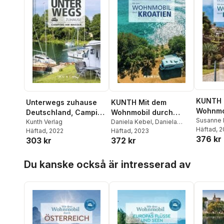
KUNTH 
Unterwegs zuhause
KUNTH Mit dem
Wohnmo
Deutschland, Camping
Wohnmobil durch
Portuga
Susanne 
am Wasser
Kunth Verlag
Kroatien
Daniela Kebel
,
Daniela
Häftad
, 
Häftad
, 2022
Schetar
Häftad
, 2023
,
Iris Schaper
,
376 kr
303 kr
372 kr
Sibylle von Kapff
Hoppa över listan
Du kanske också är intresserad av