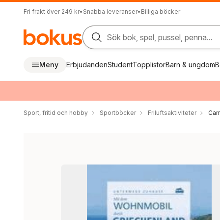
Fri frakt över 249 kr
•
Snabba leveranser
•
Billiga böcker
Sök bok, spel, pussel, penna...
Meny
Erbjudanden
Student
Topplistor
Barn & ungdom
B
Sport, fritid och hobby
Sportböcker
Friluftsaktiviteter
Cam