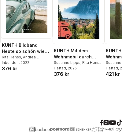
KUNTH Bildband
KUNTH Mit dem
KUNTH Mit d
Heute so schön wie
Wohnmobil durch
Wohnmobil du
damals, Legendäre
Rita Henss
,
Andrea
Südtirol und an die
Susanne Lipps
,
Rita Henss
Europa
Susanne Lipps
Lammert
Inbunden
,
, 2022
Stefanie
Urlaubsorte in Europa
376 kr
Häftad
, 2025
Häftad
, 2023
Schuhmacher
Oberitalienischen
376 kr
421 kr
Seen