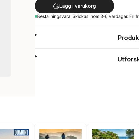
Lägg i varukorg
Beställningsvara.
Skickas
inom 3-6 vardagar
.
Fri f
Produk
Utfors