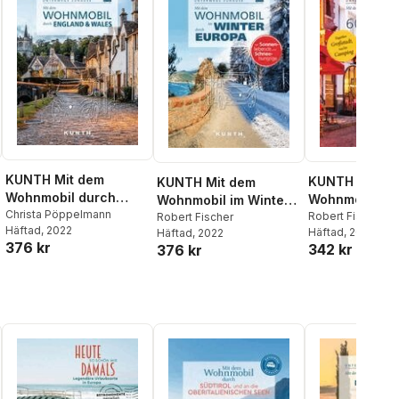
KUNTH Mit dem
KUNTH Mit d
KUNTH Mit dem
Wohnmobil durch
Wohnmobil in
Wohnmobil im Winter
England & Wales
Christa Pöppelmann
Städte Europa
Robert Fischer
durch ganz Europa
Robert Fischer
Häftad
, 2022
Häftad
, 2022
Häftad
, 2022
376 kr
342 kr
376 kr