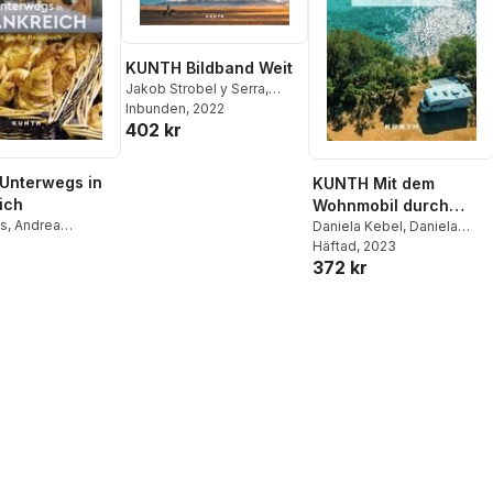
KUNTH Bildband Weit
Jakob Strobel y Serra
,
Anke Benstem
Inbunden
, 2022
,
Robert
402 kr
Fischer
,
Silke Haas
,
Thomas Jeier
,
Anja
Kauppert
,
Andrea Lammert
,
Unterwegs in
KUNTH Mit dem
Dörte Saße
,
Iris Schaper
ich
Wohnmobil durch
ss
,
Andrea
Kroatien
Daniela Kebel
,
Daniela
,
Robert Fischer
,
Schetar
Häftad
, 2023
,
Iris Schaper
,
Goldmann
,
372 kr
Sibylle von Kapff
e Gsänger
,
Stefan