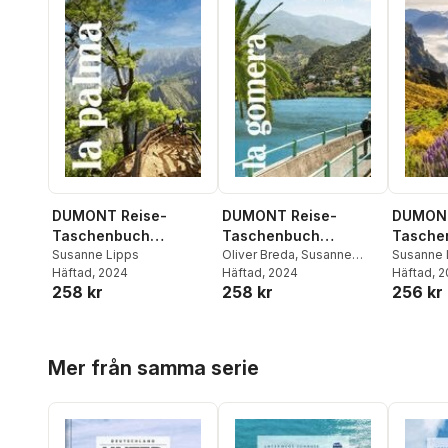
DUMONT Reise-
DUMONT Reise-
DUMONT
Taschenbuch
Taschenbuch
Tasche
Reiseführer La Palma
Susanne Lipps
Reiseführer La
Oliver Breda
,
Susanne
Reisefü
Susanne 
Häftad
, 2024
Lipps
Häftad
, 2024
Häftad
, 
Gomera
258 kr
258 kr
256 kr
Hoppa över listan
Mer från samma serie