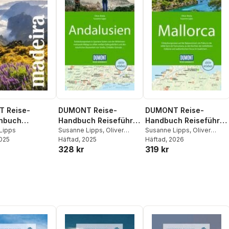
 Reise-
DUMONT Reise-
DUMONT Reise-
nbuch
Handbuch Reiseführer
Handbuch Reiseführer
hrer Madeira
Lipps
Andalusien
Susanne Lipps
,
Oliver
Mallorca
Susanne Lipps
,
Oliver
2025
Breda
Häftad
, 2025
Breda
Häftad
, 2026
328 kr
319 kr