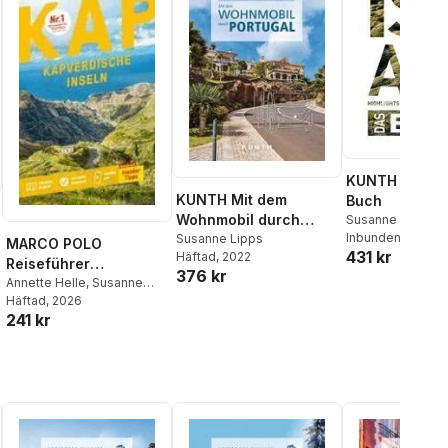
KUNTH Island.
KUNTH Mit dem
Buch
Wohnmobil durch
Susanne Lipps
Inbunden
, 2022
Portugal
Susanne Lipps
MARCO POLO
431 kr
Häftad
, 2022
Reiseführer
376 kr
Kapverdische Inseln
Annette Helle
,
Susanne
Lipps
Häftad
,
Oliver Breda
, 2026
241 kr