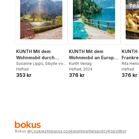
KUNTH Mit dem
KUNTH Mit dem
KUNTH 
Wohnmobil durch
Wohnmobil an Europas
Frankre
Österreich
Susanne Lipps
,
Sibylle von
Flüsse und Seen
Kunth Verlag
Rita Hen
Kapff
Häftad
,
Andrea Lammert
,
Häftad
, 2024
Lammert
Häftad
353 kr
376 kr
376 kr
Heiner Newe
,
Stephanie
Melanie 
Fischer
,
Peter Schmitz
,
Christian
Stephan Fennel
,
Sneana
Jordan
imicic
,
Thomas Krämer
Bokus
@
Cookies
Anpassa cookies
Integritetspolicy
Köpvillkor