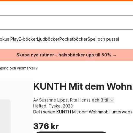
okus Play
E-böcker
Ljudböcker
Pocketböcker
Spel och pussel
Skapa nya rutiner – hälsoböcker upp till 50% →
ping och vildmarksliv
KUNTH Mit dem Wohnm
Av
Susanne Lipps
,
Rita Henss
och 3 till
Häftad, Tyska, 2023
Del i serien
KUNTH Mit dem Wohnmobil unterwegs
376 kr