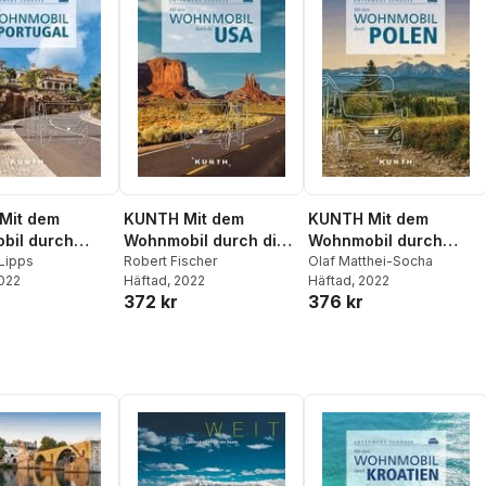
Mit dem
KUNTH Mit dem
KUNTH Mit dem
bil durch
Wohnmobil durch die
Wohnmobil durch
l
Lipps
USA
Robert Fischer
Polen
Olaf Matthei-Socha
2022
Häftad
, 2022
Häftad
, 2022
372 kr
376 kr