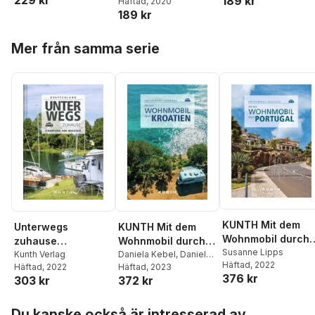
229 kr
189 kr
Häftad
, 2020
189 kr
Hoppa över listan
Mer från samma serie
KUNTH Mit dem
Unterwegs
KUNTH Mit dem
Wohnmobil durch
zuhause
Wohnmobil durch
Portugal
Susanne Lipps
Deutschland,
Kunth Verlag
Kroatien
Daniela Kebel
,
Daniela
Häftad
, 2022
Häftad
, 2022
Schetar
Häftad
, 2023
,
Iris Schaper
,
Camping am
376 kr
303 kr
372 kr
Sibylle von Kapff
Wasser
Hoppa över listan
Du kanske också är intresserad av