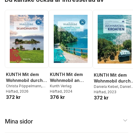
KUNTH Mit dem
KUNTH Mit dem
KUNTH Mit dem
Wohnmobil durch
Wohnmobil an
Wohnmobil durch
Skandinavien
Christa Pöppelmann
,
Europas Flüsse und
Kunth Verlag
Kroatien
Daniela Kebel
,
Daniela
Maria Kornkamp
Häftad
, 2026
,
Häftad
, 2024
Schetar
Häftad
, 2023
,
Iris Schaper
,
Seen
372 kr
376 kr
Cornelia Hammelmann
,
372 kr
Sibylle von Kapff
Sibylle von Kapff
,
Andrea Lammert
Mina sidor