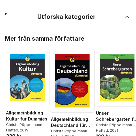
Utforska kategorier
Hoppa över listan
Mer från samma författare
Allgemeinbildung
Unser
Kultur für Dummies
Allgemeinbildung
Schrebergarten fü
Christa Pöppelmann
Deutschland für
Dummies
Christa Pöppelmann
Häftad
, 2019
Häftad
, 2021
Dummies
Christa Pöppelmann