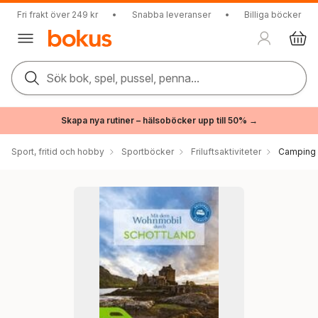
Fri frakt över 249 kr
•
Snabba leveranser
•
Billiga böcker
Sök bok, spel, pussel, penna...
Skapa nya rutiner – hälsoböcker upp till 50% →
Sport, fritid och hobby
Sportböcker
Friluftsaktiviteter
Camping 