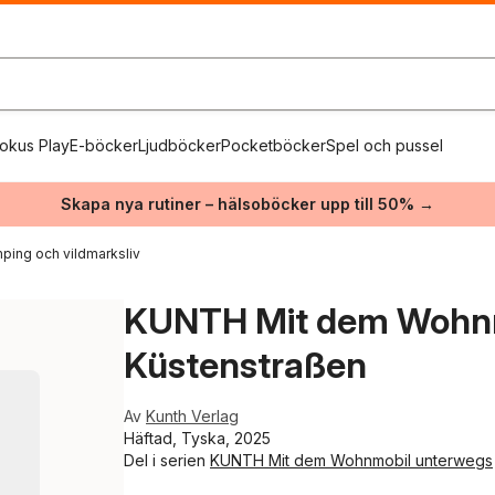
okus Play
E-böcker
Ljudböcker
Pocketböcker
Spel och pussel
Skapa nya rutiner – hälsoböcker upp till 50% →
ping och vildmarksliv
KUNTH Mit dem Wohnm
Küstenstraßen
Av
Kunth Verlag
Häftad, Tyska, 2025
Del i serien
KUNTH Mit dem Wohnmobil unterwegs