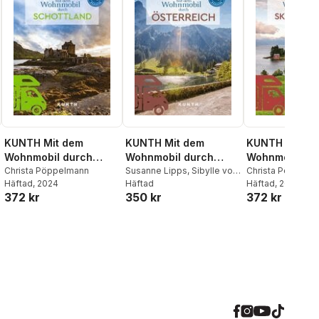
KUNTH Mit dem
KUNTH Mit dem
KUNTH Mit d
Wohnmobil durch
Wohnmobil durch
Wohnmobil du
Schottland
Christa Pöppelmann
Österreich
Susanne Lipps
,
Sibylle von
Skandinavien
Christa Pöppelm
Häftad
, 2024
Kapff
Häftad
,
Andrea Lammert
,
Kornkamp
Häftad
, 2026
,
Corne
372 kr
350 kr
372 kr
Heiner Newe
,
Stephanie
Hammelmann
,
Si
Fischer
,
Peter Schmitz
,
Kapff
,
Andrea La
Stephan Fennel
,
Sneana
imicic
,
Thomas Krämer