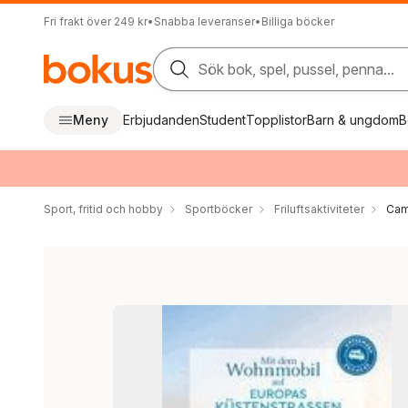
Fri frakt över 249 kr
•
Snabba leveranser
•
Billiga böcker
Sök bok, spel, pussel, penna...
Meny
Erbjudanden
Student
Topplistor
Barn & ungdom
B
Sport, fritid och hobby
Sportböcker
Friluftsaktiviteter
Cam