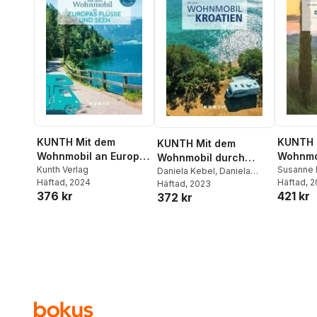
KUNTH Mit dem
KUNTH 
KUNTH Mit dem
Wohnmobil an Europas
Wohnmo
Wohnmobil durch
Flüsse und Seen
Kunth Verlag
Europa
Susanne 
Kroatien
Daniela Kebel
,
Daniela
Häftad
, 2024
Häftad
, 
Schetar
Häftad
, 2023
,
Iris Schaper
,
376 kr
421 kr
372 kr
Sibylle von Kapff