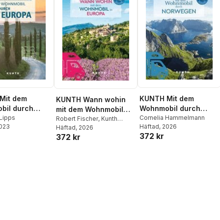
Mit dem
KUNTH Mit dem
KUNTH Wann wohin
bil durch
Wohnmobil durch
mit dem Wohnmobil
Lipps
Norwegen
Cornelia Hammelmann
Europa
Robert Fischer
,
Kunth
2023
Häftad
, 2026
Verlag
Häftad
, 2026
372 kr
372 kr