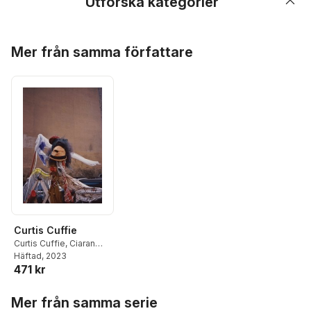
Utforska kategorier
Hoppa över listan
Mer från samma författare
Curtis Cuffie
Curtis Cuffie
,
Ciaran
Finlayson
Häftad
, 2023
,
Scott
471 kr
Portnoy
,
Robert
Snowden
Hoppa över listan
Mer från samma serie