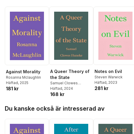
A Queer Theory of
Notes on Evil
Against Morality
the State
Steven Warwick
Rosanna Mclaughlin
Häftad
, 2023
Häftad
, 2025
Samuel Clowes
281 kr
181 kr
Huneke
Häftad
, 2024
168 kr
Hoppa över listan
Du kanske också är intresserad av