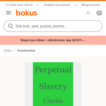
Fri frakt över 249 kr
•
Snabba leveranser
•
Billiga böcker
Sök bok, spel, pussel, penna...
Skapa nya rutiner – hälsoböcker upp till 50% →
Kultur
Konstböcker