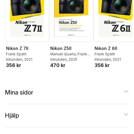
Nikon Z 7II
Nikon Z5II
Nikon Z 6II
Frank Späth
Manuel Quarta
,
Frank
Frank Späth
Inbunden
, 2021
Späth
Inbunden
, 2025
Inbunden
, 2021
356 kr
470 kr
356 kr
Mina sidor
Hjälp