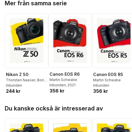
Mer från samma serie
Canon EOS R6
Nikon Z 50
Canon EOS R5
Martin Schwabe
Thorsten Naeser
,
Boris
Martin Schwabe
Inbunden
, 2021
Karnikowski
Inbunden
Inbunden
356 kr
244 kr
356 kr
Hoppa över listan
Du kanske också är intresserad av