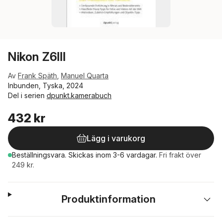
Nikon Z6III
Av
Frank Späth
,
Manuel Quarta
Inbunden, Tyska, 2024
Del i serien
dpunkt.kamerabuch
432 kr
Lägg i varukorg
Beställningsvara.
Skickas
inom 3-6 vardagar
.
Fri frakt över
249 kr.
Produktinformation