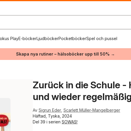
okus Play
E-böcker
Ljudböcker
Pocketböcker
Spel och pussel
Skapa nya rutiner – hälsoböcker upp till 50% →
Zurück in die Schule -
und wieder regelmäßig
Av
Sigrun Eder
,
Scarlett Müller-Mangelberger
Häftad, Tyska, 2024
Del 39 i serien
SOWAS!