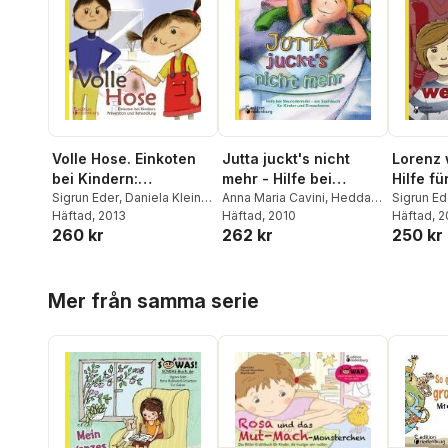
Volle Hose. Einkoten
Jutta juckt's nicht
Lorenz 
bei Kindern:
mehr - Hilfe bei
Hilfe fü
Prävention und
Sigrun Eder
,
Daniela Klein
,
Neurodermitis - ein
Anna Maria Cavini
,
Hedda
sexuell
Sigrun Ed
Michael Lankes
Häftad
, 2013
Christians
Häftad
, 2010
,
Sigrun Eder
Häftad
, 
Behandlung
Sachbuch für Kinder
haben
260 kr
262 kr
250 kr
und Erwachsene
Hoppa över listan
Mer från samma serie