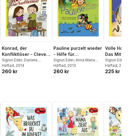
Konrad, der
Pauline purzelt wieder
Volle Hose EX
Konfliktlöser - Clever
- Hilfe für
Das Mit-Mach-
streiten und
Sigrun Eder
,
Daniela
übergewichtige
Sigrun Eder
,
Anna Maria
Kack-Tagebu
Sigrun Eder
,
Dani
Molzbichler
Häftad
, 2014
,
Evi Gasser
Cavini
Häftad
,
, 2013
Jakob Möhring
Michael Lankes
Häftad
, 2013
versöhnen
Kinder und ihre Eltern
260 kr
260 kr
225 kr