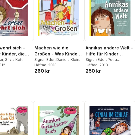
wehrt sich -
Machen wie die
Annikas andere Welt -
r Kinder, die
Großen - Was Kinder
Hilfe für Kinder
e Gewalt erlebt
er
,
Silvia Kettl
und ihre Eltern über
Sigrun Eder
,
Daniela Klein
,
psychisch kranker
Sigrun Eder
,
Petra
2012
Michael Lankes
Häftad
, 2013
Rebhandl-Schartner
Häftad
, 2013
,
Evi
Pipi und Kacke wissen
Eltern
260 kr
250 kr
Gasser
sollen