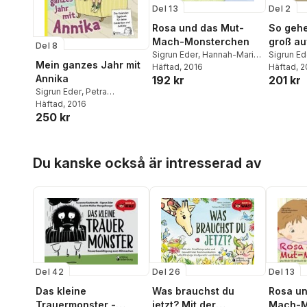
Del 13
Del 2
Rosa und das Mut-
So gehe
Mach-Monsterchen
groß au
Del 8
Sigrun Eder
,
Hannah-Marie
Sigrun Ed
Mein ganzes Jahr mit
Heine
Häftad
,
, 2016
Birgit Brandl
Caroline
Häftad
, 
Annika
192 kr
201 kr
Benetseder
Sigrun Eder
,
Petra
Rebhandl-Schartner
Häftad
, 2016
,
Evi
250 kr
Gasser
Hoppa över listan
Du kanske också är intresserad av
Del 42
Del 26
Del 13
Das kleine
Was brauchst du
Rosa un
Trauermonster -
jetzt? Mit der
Mach-M