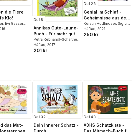
Del 23
n die Tiere
Genial im Schlaf -
fs Klo!
Geheimnisse aus dem
Del 8
er
,
Evi Gasser
,
Schlaflabor für
Kerstin Hödlmoser
,
Sigrun
Annikas Gute-Laune-
 Oblasser
2016
Eder
Häftad
,
Andreas Hirsch
, 2021
Bestnoten und mehr
Buch - Für mehr gute
250 kr
Power am Tag
Laune in deinem
Petra Rebhandl-Schartner
,
Evi Gasser
Häftad
, 2017
,
Sigrun Eder
Leben
201 kr
Del 32
Del 43
d das Mut-
Dein innerer Schatz -
ADHS Schatzkiste -
onsterchen
Durch
Das Mitmach-Buch für