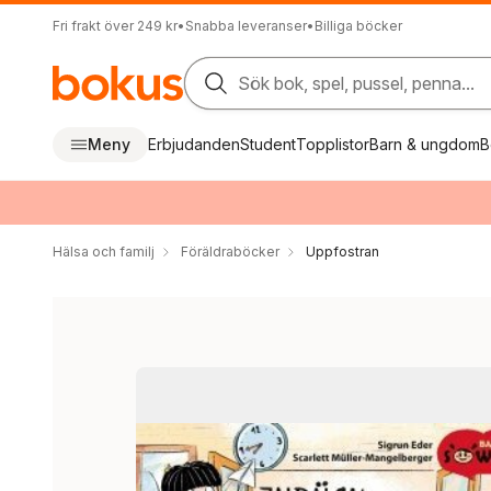
Fri frakt över 249 kr
•
Snabba leveranser
•
Billiga böcker
Sök bok, spel, pussel, penna...
Meny
Erbjudanden
Student
Topplistor
Barn & ungdom
B
Hälsa och familj
Föräldraböcker
Uppfostran