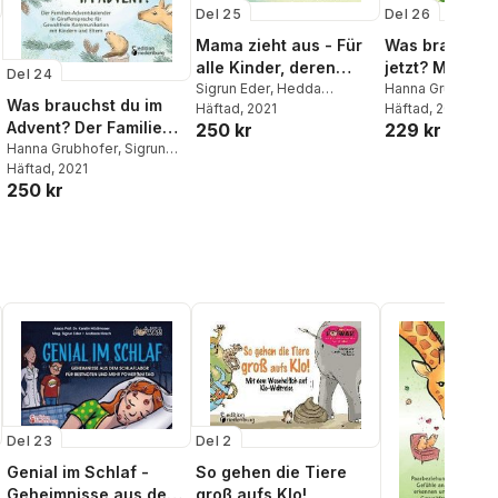
Del 25
Del 26
Mama zieht aus - Für
Was brauchst
alle Kinder, deren
jetzt? Mit der
Del 24
Eltern sich trennen
Sigrun Eder
,
Hedda
Giraffensprac
Hanna Grubhofer
Was brauchst du im
Christians
Häftad
, 2021
Eder
Häftad
,
Barbara
, 2022
oder scheiden lassen
Gewaltfreier
Advent? Der Familien-
250 kr
229 kr
Weingartshofer
Kommunikatio
Adventskalender in
Hanna Grubhofer
,
Sigrun
Selbstfürsorg
Eder
Häftad
,
Hedda Christians
, 2021
Giraffensprache für
kindgerecht v
250 kr
Gewaltfreie
Kommunikation mit
Kindern und Eltern
Del 23
Del 2
Genial im Schlaf -
So gehen die Tiere
Geheimnisse aus dem
groß aufs Klo!