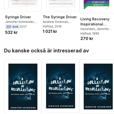
The Syringe Driver
Syringe Driver
Living Recovery:
Andrew Dickman
,
Jennifer Schneider
,
Inspirational
Jennifer Schneider
Häftad
, 2016
Andrew Dickman
E-bok
2017
Moments for 12
Hazelden
,
Jennifer
1 021 kr
532 kr
Schneider
Häftad
, 1995
Step Living
270 kr
Hoppa över listan
Du kanske också är intresserad av