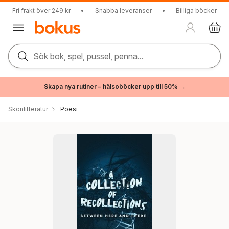
Fri frakt över 249 kr
•
Snabba leveranser
•
Billiga böcker
Sök bok, spel, pussel, penna...
Skapa nya rutiner – hälsoböcker upp till 50% →
Skönlitteratur
Poesi