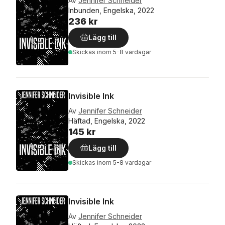
Av
Jennifer Schneider
Inbunden, Engelska, 2022
236 kr
Lägg till
Skickas
inom 5-8 vardagar
Invisible Ink
Av
Jennifer Schneider
Häftad, Engelska, 2022
145 kr
Lägg till
Skickas
inom 5-8 vardagar
Invisible Ink
Av
Jennifer Schneider