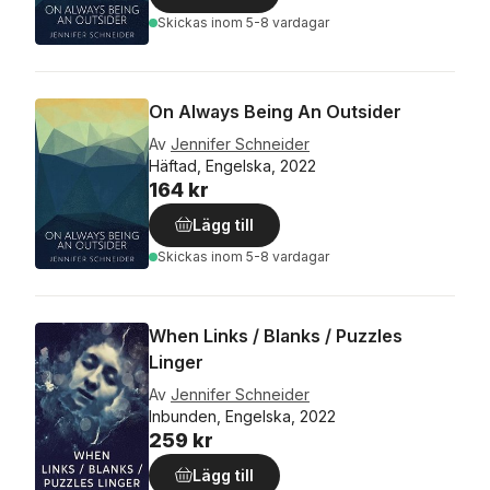
Skickas
inom 5-8 vardagar
On Always Being An Outsider
Av
Jennifer Schneider
Häftad, Engelska, 2022
164 kr
Lägg till
Skickas
inom 5-8 vardagar
When Links / Blanks / Puzzles
Linger
Av
Jennifer Schneider
Inbunden, Engelska, 2022
259 kr
Lägg till