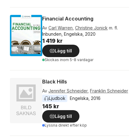
Financial Accounting
Av
Carl Warren
,
Christine Jonick
m. fl.
Inbunden, Engelska, 2020
1 419 kr
Lägg till
Skickas
inom 5-8 vardagar
Black Hills
Av
Jennifer Schneider
,
Franklin Schneider
Ljudbok
Engelska
, 
2016
145 kr
Lägg till
Lyssna direkt efter köp