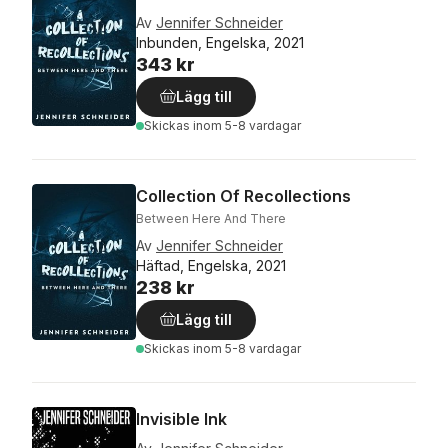
Av
Jennifer Schneider
Inbunden, Engelska, 2021
343 kr
Lägg till
Skickas
inom 5-8 vardagar
Collection Of Recollections
Between Here And There
Av
Jennifer Schneider
Häftad, Engelska, 2021
238 kr
Lägg till
Skickas
inom 5-8 vardagar
Invisible Ink