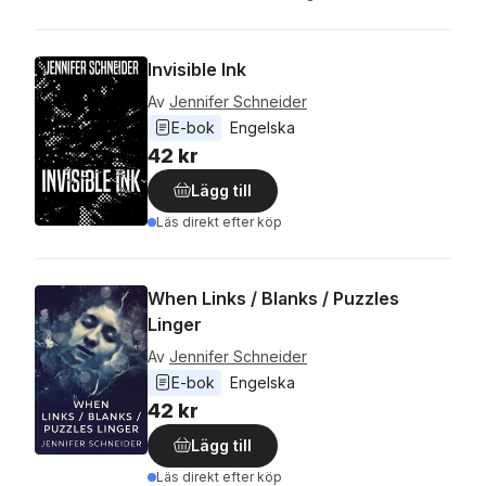
Invisible Ink
Av
Jennifer Schneider
E-bok
Engelska
42 kr
Lägg till
Läs direkt efter köp
When Links / Blanks / Puzzles
Linger
Av
Jennifer Schneider
E-bok
Engelska
42 kr
Lägg till
Läs direkt efter köp