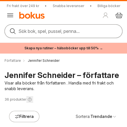
Fri frakt över 249 kr
•
Snabba leveranser
•
Billiga böcker
Sök bok, spel, pussel, penna...
Skapa nya rutiner – hälsoböcker upp till 50% →
Författare
Jennifer Schneider
Jennifer Schneider – författare
Visar alla böcker från författaren . Handla med fri frakt och
snabb leverans.
36
produkter
Filtrera
Sortera:
Trendande