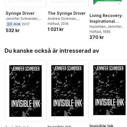
The Syringe Driver
Syringe Driver
Living Recovery:
Andrew Dickman
,
Jennifer Schneider
,
Inspirational
Jennifer Schneider
Häftad
, 2016
Andrew Dickman
E-bok
2017
Moments for 12
Hazelden
,
Jennifer
1 021 kr
532 kr
Schneider
Häftad
, 1995
Step Living
270 kr
Hoppa över listan
Du kanske också är intresserad av
Invisible Ink