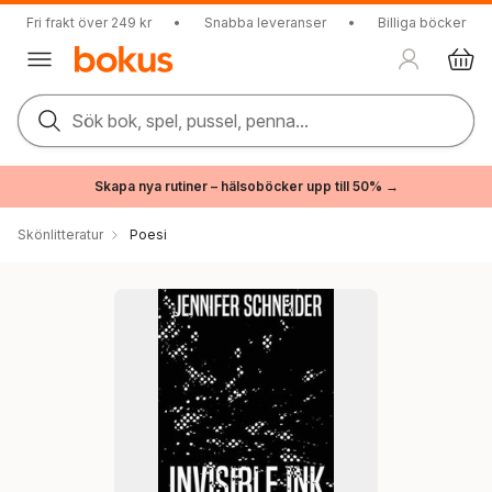
Fri frakt över 249 kr
•
Snabba leveranser
•
Billiga böcker
Sök bok, spel, pussel, penna...
Skapa nya rutiner – hälsoböcker upp till 50% →
Skönlitteratur
Poesi