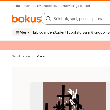
Fri frakt över 249 kr
•
Snabba leveranser
•
Billiga böcker
Sök bok, spel, pussel, penna...
Meny
Erbjudanden
Student
Topplistor
Barn & ungdom
B
Skönlitteratur
Poesi