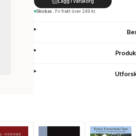
Lägg i varukorg
Skickas
.
Fri frakt över 249 kr.
Be
Produk
Utfors