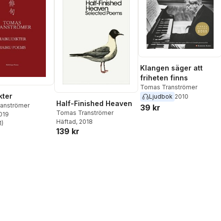
Klangen säger att
friheten finns
Tomas Tranströmer
kter
Ljudbok
2010
Half-Finished Heaven
anströmer
39 kr
Tomas Tranströmer
2019
Häftad
, 2018
1
)
stjärnor. Totalt antal röster:
139 kr