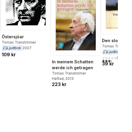
Östersjöar
Den stora gåt
Tomas Tranströmer
Tomas Tranströ
Ljudbok
2007
Ljudbok
2011
109 kr
(
9
)
3,3
utav 5 stjärnor
In meinem Schatten
39 kr
werde ich getragen
Tomas Tranströmer
Häftad
, 2013
223 kr