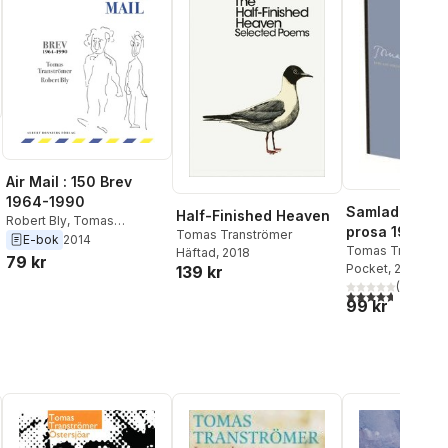
Air Mail : 150 Brev
1964-1990
Samlade dikte
Half-Finished Heaven
Robert Bly
,
Tomas
al röster:
prosa 1954-2
Tomas Tranströmer
Tranströmer
E-bok
2014
Tomas Tranströ
Häftad
, 2018
79 kr
Pocket
, 2012
139 kr
(
38
)
4,7
utav 5 stjärnor
99 kr