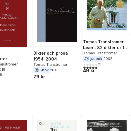
Tomas Tranströmer
läser : 82 dikter ur 10
Dikter och prosa
böcker 1954 - 1996
Tomas Tranströmer
kter
1954-2004
Ljudbok
2008
anströmer
Tomas Tranströmer
(
1
)
5,0
utav 5 stjärnor. Totalt ant
2019
49 kr
E-bok
2011
1
)
79 kr
stjärnor. Totalt antal röster: