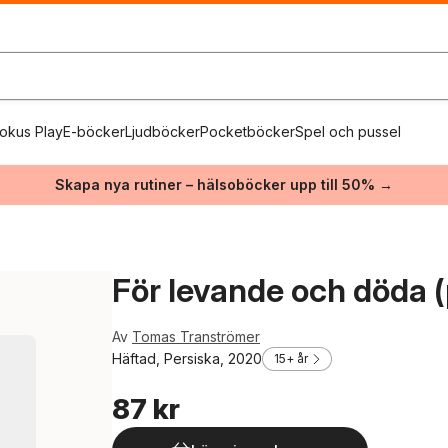
okus Play
E-böcker
Ljudböcker
Pocketböcker
Spel och pussel
Skapa nya rutiner – hälsoböcker upp till 50% →
För levande och döda (
Av
Tomas Tranströmer
Häftad, Persiska, 2020
15+ år
87 kr