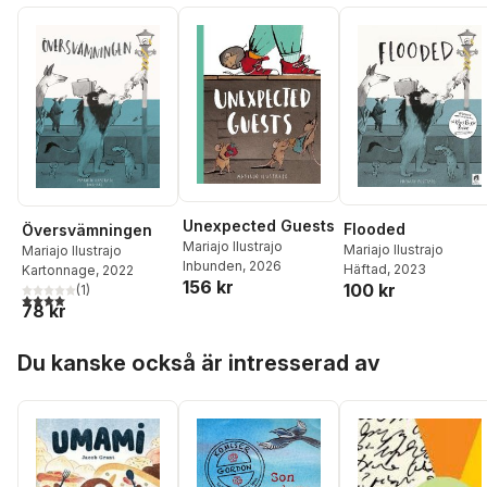
Unexpected Guests
Flooded
Översvämningen
Mariajo Ilustrajo
Mariajo Ilustrajo
Mariajo Ilustrajo
Inbunden
, 2026
Häftad
, 2023
Kartonnage
, 2022
156 kr
100 kr
(
1
)
4,0
utav 5 stjärnor. Totalt antal röster:
78 kr
Hoppa över listan
Du kanske också är intresserad av