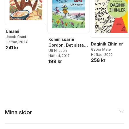
Umami
Jacob Grant
Kommissarie
Häftad
, 2024
Daginik Zihinler
Gordon. Det sista
241 kr
Gabor Mate
fallet? (Turkiska)
Ulf Nilsson
Häftad
, 2022
Häftad
, 2017
258 kr
199 kr
Mina sidor