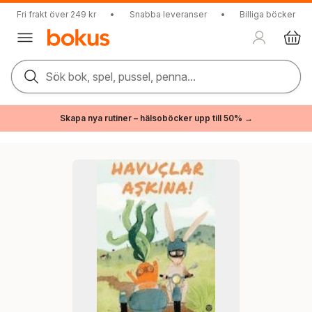
Fri frakt över 249 kr
•
Snabba leveranser
•
Billiga böcker
Sök bok, spel, pussel, penna...
Skapa nya rutiner – hälsoböcker upp till 50% →