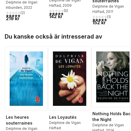
Delphine de Vigan
souterraines
Delphine de Vigan
Häftad
, 2009
Delphine de Vigan
Inbunden
, 2022
(
5
)
Häftad
, 2011
(
2
)
4,8
utav 5 stjärnor. Totalt antal röster:
5,0
utav 5 stjärnor. Totalt antal röster:
142 kr
(
1
)
219 kr
5,0
utav 5 stjärnor. Tota
152 kr
Hoppa över listan
Du kanske också är intresserad av
Nothing Holds Bac
Les heures
Les Loyautés
the Night
souterraines
Delphine de Vigan
Delphine de Vigan
Häftad
Delphine de Vigan
Häftad
, 2014