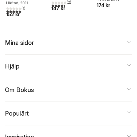
(
2
)
Häftad
, 2011
174 kr
4,5
utav 5 stjärnor. Totalt antal röster:
147 kr
(
1
)
5,0
utav 5 stjärnor. Totalt antal röster:
152 kr
Mina sidor
Hjälp
Om Bokus
Populärt
Inspiration