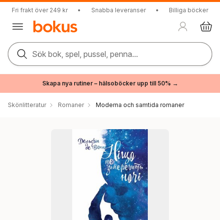
Fri frakt över 249 kr
•
Snabba leveranser
•
Billiga böcker
Sök bok, spel, pussel, penna...
Skapa nya rutiner – hälsoböcker upp till 50% →
Skönlitteratur
Romaner
Moderna och samtida romaner