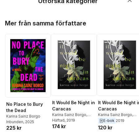
Utforska kategorier
Hoppa över listan
Mer från samma författare
It Would Be Night in
It Would Be Night i
No Place to Bury
Caracas
Caracas
the Dead
Karina Sainz Borgo
,
Karina Sainz Borgo
,
Karina Sainz Borgo
Elizabeth Bryer
Häftad
, 2019
Elizabeth Bryer
E-bok
2019
Inbunden
, 2025
174 kr
120 kr
225 kr