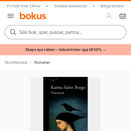
Fri frakt över 249 kr
•
Snabba leveranser
•
Billiga böcker
Sök bok, spel, pussel, penna...
Skapa nya rutiner – hälsoböcker upp till 50% →
Skönlitteratur
Romaner