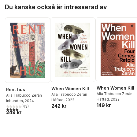
Hoppa över listan
Du kanske också är intresserad av
When Women Kill
When Women Kill
Rent hus
Alia Trabucco Zerán
Alia Trabucco Zerán
Alia Trabucco Zerán
Häftad
, 2022
Häftad
, 2022
Inbunden
, 2024
149 kr
242 kr
(
43
)
4,2
utav 5 stjärnor. Totalt antal röster:
249 kr