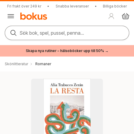
Fri frakt över 249 kr
•
Snabba leveranser
•
Billiga böcker
Sök bok, spel, pussel, penna...
Skapa nya rutiner – hälsoböcker upp till 50% →
Skönlitteratur
Romaner