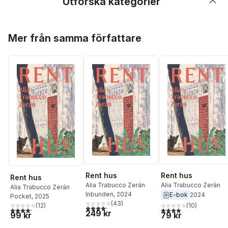
Utforska kategorier
Hoppa över listan
Mer från samma författare
Rent hus
Rent hus
Rent hus
Alia Trabucco Zerán
Alia Trabucco Zerán
Alia Trabucco Zerán
Inbunden
, 2024
E-bok
2024
Pocket
, 2025
(
43
)
(
12
)
(
10
)
4,2
utav 5 stjärnor. Totalt antal röster:
4,2
utav 5 stjärnor. Totalt antal röster:
4,0
utav 5 stjärnor. Tota
249 kr
99 kr
79 kr