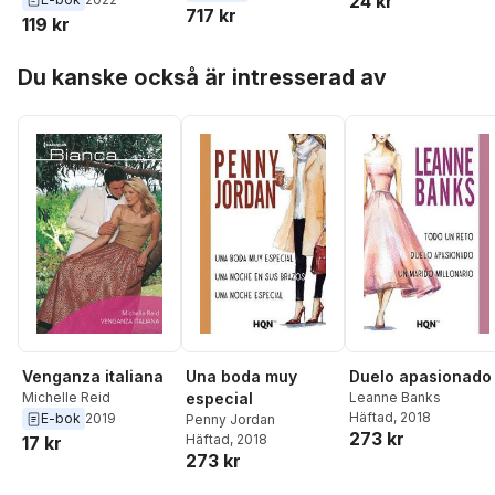
24 kr
Seduction
Armstrong
,
Michelle
717 kr
119 kr
Reid
,
Michelle Smart
,
Jennie Lucas
,
Caitlin
Hoppa över listan
Crews
,
Dani Wade
,
Kim
Du kanske också är intresserad av
Lawrence
,
Amanda
Cinelli
,
Maya Blake
,
Louise Fuller
,
Lynne
Graham
,
Brenda
Jackson
,
Catherine
Mann
,
Tara Pammi
,
Cathy Williams
Una boda muy
Duelo apasionado
Venganza italiana
especial
Leanne Banks
Michelle Reid
Häftad
, 2018
E-bok
2019
Penny Jordan
273 kr
Häftad
, 2018
17 kr
273 kr