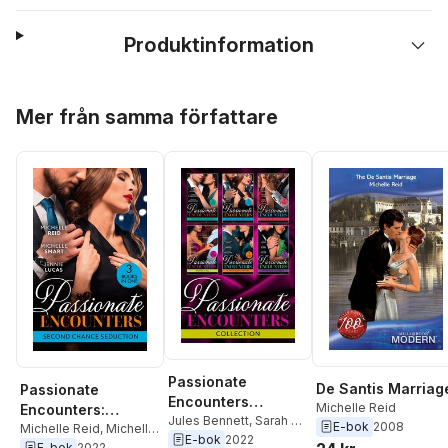
Produktinformation
Hoppa över listan
Mer från samma författare
Passionate
De Santis Marriag
Passionate
Encounters
Michelle Reid
Encounters:
Collection
Jules Bennett
,
Sarah M.
E-bok
2008
Second Chance
Michelle Reid
,
Michelle
Anderson
,
Lindsay
E-bok
2022
Smart
,
Jennie Lucas
E-bok
2022