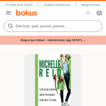
Fri frakt över 249 kr
•
Snabba leveranser
•
Billiga böcker
Sök bok, spel, pussel, penna...
Skapa nya rutiner – hälsoböcker upp till 50% →