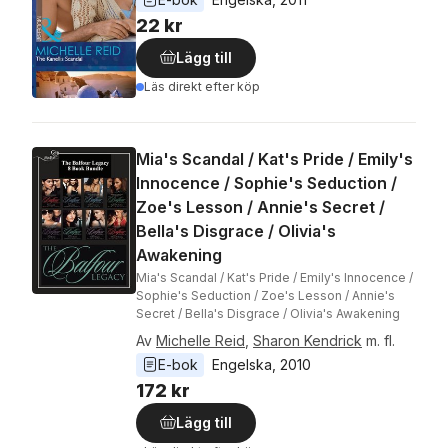
22 kr
Lägg till
Läs direkt efter köp
Mia's Scandal / Kat's Pride / Emily's
Innocence / Sophie's Seduction /
Zoe's Lesson / Annie's Secret /
Bella's Disgrace / Olivia's
Awakening
Mia's Scandal / Kat's Pride / Emily's Innocence /
Sophie's Seduction / Zoe's Lesson / Annie's
Secret / Bella's Disgrace / Olivia's Awakening
Av
Michelle Reid
,
Sharon Kendrick
m. fl.
E-bok
Engelska
, 
2010
172 kr
Lägg till