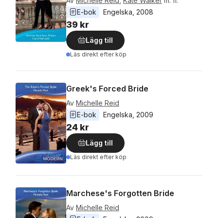
Av
Michelle Reid
,
Kate Walker
m. fl.
E-bok
Engelska
, 
2008
39 kr
Lägg till
Läs direkt efter köp
Greek's Forced Bride
Av
Michelle Reid
E-bok
Engelska
, 
2009
24 kr
Lägg till
Läs direkt efter köp
Marchese's Forgotten Bride
Av
Michelle Reid