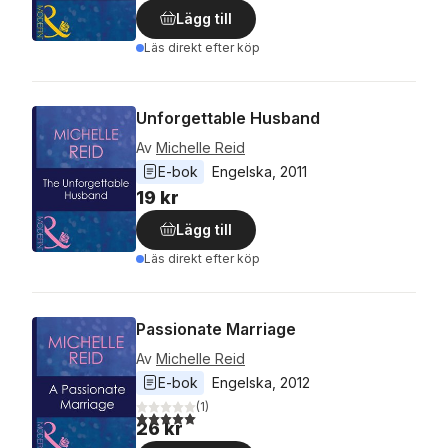
Lägg till
Läs direkt efter köp
Unforgettable Husband
Av
Michelle Reid
E-bok
Engelska
, 
2011
19 kr
Lägg till
Läs direkt efter köp
Passionate Marriage
Av
Michelle Reid
E-bok
Engelska
, 
2012
(
1
)
5,0
utav 5 stjärnor. Totalt antal röster:
26 kr