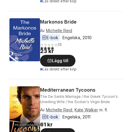
Läs direkt efter köp
Markonos Bride
Av
Michelle Reid
E-bok
Engelska
, 
2010
(
1
)
4,0
utav 5 stjärnor. Totalt antal röster:
23 kr
Lägg till
Läs direkt efter köp
Mediterranean Tycoons
The De Santis Marriage / the Greek Tycoon's
Unwilling Wife / the Sicilian's Virgin Bride
Av
Michelle Reid
,
Kate Walker
m. fl.
E-bok
Engelska
, 
2011
61 kr