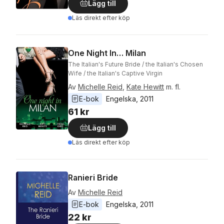
Lägg till
Läs direkt efter köp
One Night In… Milan
The Italian's Future Bride / the Italian's Chosen
Wife / the Italian's Captive Virgin
Av
Michelle Reid
,
Kate Hewitt
m. fl.
E-bok
Engelska
, 
2011
61 kr
Lägg till
Läs direkt efter köp
Ranieri Bride
Av
Michelle Reid
E-bok
Engelska
, 
2011
22 kr