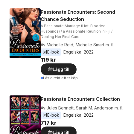
Passionate Encounters: Second
Chance Seduction
A Passionate Marriage (Hot-Blooded
Husbands) / a Passionate Reunion in Fiji /
Dealing Her Final Card
Av
Michelle Reid
,
Michelle Smart
m. fl.
E-bok
Engelska
, 
2022
119 kr
Lägg till
Läs direkt efter köp
Passionate Encounters Collection
Av
Jules Bennett
,
Sarah M. Anderson
m. fl.
E-bok
Engelska
, 
2022
717 kr
Lägg till