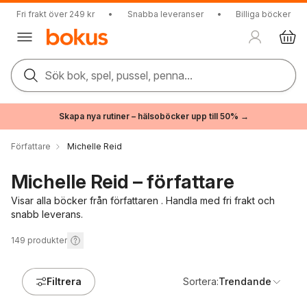
Fri frakt över 249 kr
•
Snabba leveranser
•
Billiga böcker
Sök bok, spel, pussel, penna...
Skapa nya rutiner – hälsoböcker upp till 50% →
Författare
Michelle Reid
Michelle Reid – författare
Visar alla böcker från författaren . Handla med fri frakt och
snabb leverans.
149
produkter
Filtrera
Sortera:
Trendande