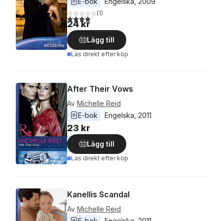
E-bok
Engelska
, 
2009
(
1
)
4,0
utav 5 stjärnor. Totalt antal röster:
24 kr
Lägg till
Läs direkt efter köp
After Their Vows
Av
Michelle Reid
E-bok
Engelska
, 
2011
23 kr
Lägg till
Läs direkt efter köp
Kanellis Scandal
Av
Michelle Reid
E-bok
Engelska
, 
2011