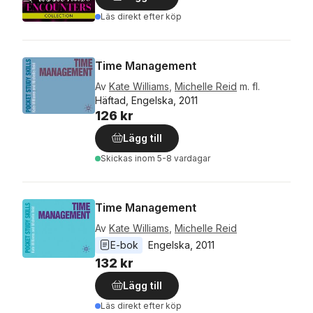
Läs direkt efter köp
Time Management
Av
Kate Williams
,
Michelle Reid
m. fl.
Häftad, Engelska, 2011
126 kr
Lägg till
Skickas
inom 5-8 vardagar
Time Management
Av
Kate Williams
,
Michelle Reid
E-bok
Engelska
, 
2011
132 kr
Lägg till
Läs direkt efter köp