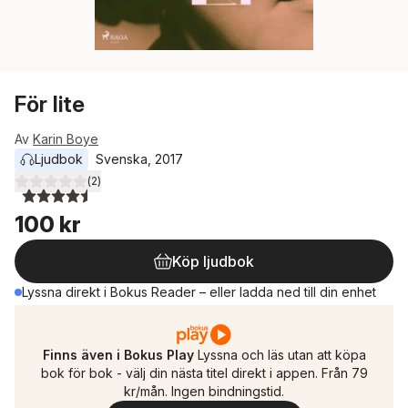
För lite
Av
Karin Boye
Ljudbok
Svenska
, 
2017
(
2
)
4,5
utav 5 stjärnor. Totalt antal röster:
100 kr
Köp ljudbok
Lyssna direkt i Bokus Reader – eller ladda ned till din enhet
Finns även i Bokus Play
Lyssna och läs utan att köpa
bok för bok - välj din nästa titel direkt i appen. Från 79
kr/mån. Ingen bindningstid.