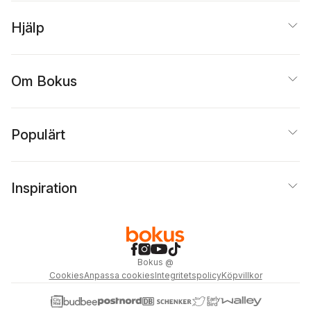
Mascoll Silfverstolpe
,
Ingrid Sjöstrand
,
Augu
Hjälp
Strindberg
,
Edith
Södergran
,
Zacharias
Topelius
,
Tomas
Tranströmer
,
Siv
Widerberg
,
Claes
Om Bokus
Bäckström
,
Maria Win
Carl David af Wirsén
,
Sonja Åkesson
,
Bruno
Öijer
,
Anders Österlin
Populärt
Inspiration
Bokus
@
Cookies
Anpassa cookies
Integritetspolicy
Köpvillkor