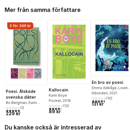
Hoppa över listan
Mer från samma författare
2 för 349 kr
En bro av poesi
Emma Adbåge
,
Lisen
Kallocain
Poesi. Älskade
Adbåge
Inbunden
,
Carl Jonas
, 2021
Karin Boye
svenska dikter
Love Almqvist
(
10
)
,
Bengt
4,5
utav 5 stjärnor. Tota
Pocket
, 2016
Bo Bergman
,
Karin
131 kr
Cidden Andersson
,
(
12
)
Boye
,
Pär Lagerkvist
(
1
)
,
4,3
utav 5 stjärnor. Totalt antal röster:
Werner Aspenström
,
5,0
utav 5 stjärnor. Totalt antal röster:
89 kr
229 kr
m.fl.
,
Bodil Malmsten
,
Kaj Beckman
,
Aase
Edith Södergran
,
Berg
,
Bo Bergman
,
Eri
Hoppa över listan
Tomas Tranströmer
Blomberg
,
Daniel
Du kanske också är intresserad av
Boyacioglu
,
Karin Boy