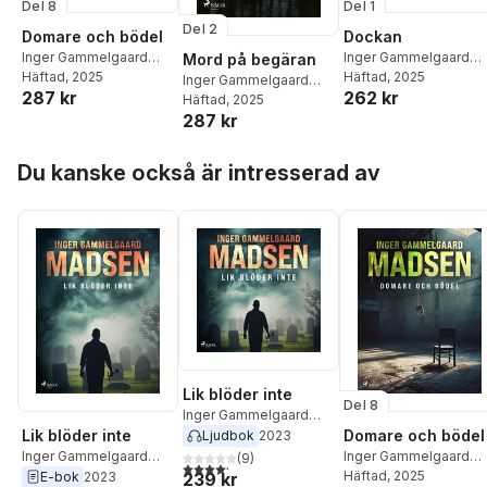
Del 8
Del 1
Del 2
Domare och bödel
Dockan
Inger Gammelgaard
Inger Gammelgaard
Mord på begäran
Madsen
Häftad
, 2025
Madsen
Häftad
, 2025
Inger Gammelgaard
287 kr
262 kr
Madsen
Häftad
, 2025
287 kr
Hoppa över listan
Du kanske också är intresserad av
Lik blöder inte
Del 8
Inger Gammelgaard
Madsen
Lik blöder inte
Domare och bödel
Ljudbok
2023
Inger Gammelgaard
Inger Gammelgaard
(
9
)
4,2
utav 5 stjärnor. Totalt antal röster:
Madsen
Madsen
Häftad
, 2025
239 kr
E-bok
2023