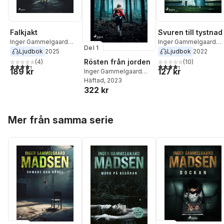
Falkjakt
Svuren till tystnad
Inger Gammelgaard
Inger Gammelgaard
Del 1
Madsen
Madsen
Ljudbok
2025
Ljudbok
2022
Rösten från jorden
(
4
)
(
10
)
4,3
utav 5 stjärnor. Totalt antal röster:
4,3
utav 5 stjärnor. Tota
189 kr
127 kr
Inger Gammelgaard
Madsen
Häftad
, 2023
322 kr
Hoppa över listan
Mer från samma serie