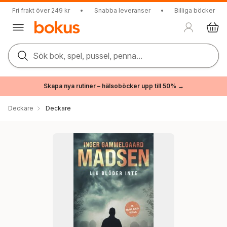
Fri frakt över 249 kr
•
Snabba leveranser
•
Billiga böcker
Sök bok, spel, pussel, penna...
Skapa nya rutiner – hälsoböcker upp till 50% →
Deckare
Deckare