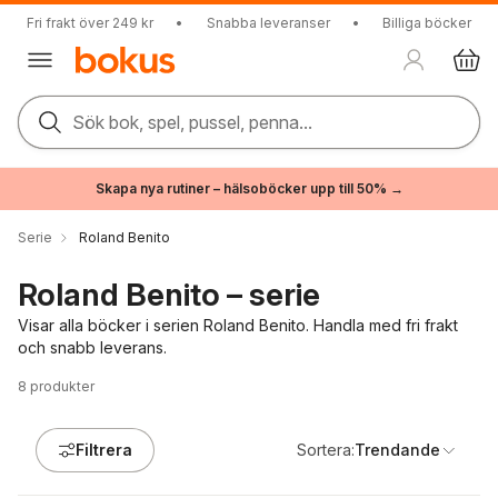
Fri frakt över 249 kr
•
Snabba leveranser
•
Billiga böcker
Sök bok, spel, pussel, penna...
Skapa nya rutiner – hälsoböcker upp till 50% →
Serie
Roland Benito
Roland Benito – serie
Visar alla böcker i serien Roland Benito. Handla med fri frakt
och snabb leverans.
8
produkter
Filtrera
Sortera:
Trendande