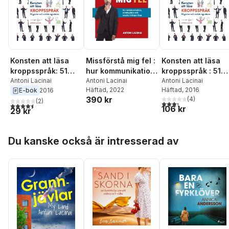
Konsten att läsa
Missförstå mig fel :
Konsten att läsa
kroppsspråk: 51
hur kommunikation,
kroppsspråk : 51
gester och vad de
Antoni Lacinai
arbetsglädje och
Antoni Lacinai
gester och vad de
Antoni Lacinai
Häftad
, 2022
Häftad
, 2016
E-bok
2016
signalerar
resultat hänger
signalerar
390 kr
(
4
)
(
2
)
ihop
3,3
utav 5 stjärnor. Tota
4,5
utav 5 stjärnor. Totalt antal röster:
106 kr
29 kr
Hoppa över listan
Du kanske också är intresserad av