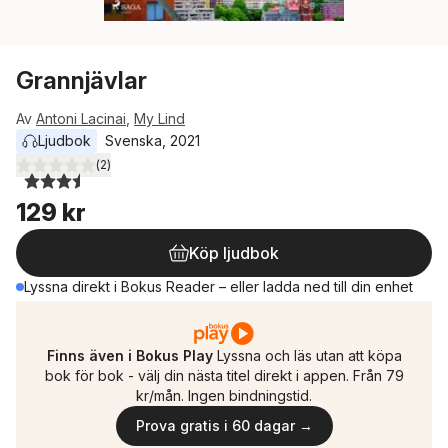
Grannjävlar
Av
Antoni Lacinai
,
My Lind
Ljudbok
Svenska
, 
2021
(
2
)
3,5
utav 5 stjärnor. Totalt antal röster:
129 kr
Köp ljudbok
Lyssna direkt i Bokus Reader – eller ladda ned till din enhet
Finns även i Bokus Play
Lyssna och läs utan att köpa
bok för bok - välj din nästa titel direkt i appen. Från 79
kr/mån. Ingen bindningstid.
Prova gratis i 60 dagar →