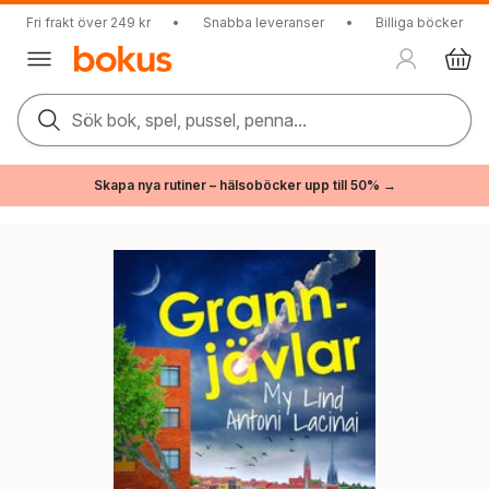
Fri frakt över 249 kr
•
Snabba leveranser
•
Billiga böcker
Sök bok, spel, pussel, penna...
Skapa nya rutiner – hälsoböcker upp till 50% →