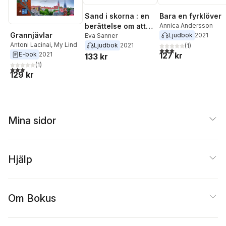
Sand i skorna : en
Bara en fyrklöver
berättelse om att
Annica Andersson
Grannjävlar
Ljudbok
2021
vakna och välja
Eva Sanner
Antoni Lacinai
,
My Lind
Ljudbok
2021
(
1
)
3,0
utav 5 stjärnor. Tota
127 kr
E-bok
2021
133 kr
(
1
)
3,0
utav 5 stjärnor. Totalt antal röster:
129 kr
Mina sidor
Hjälp
Om Bokus