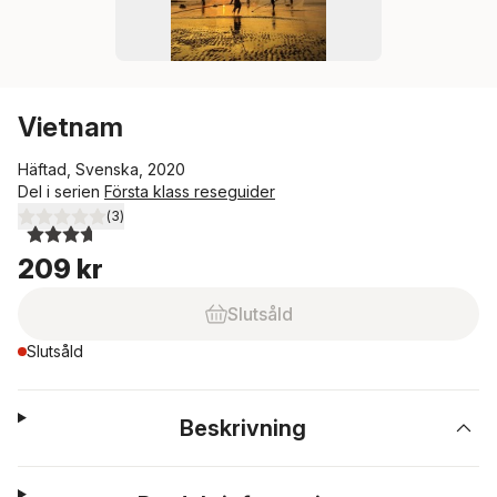
Vietnam
Häftad, Svenska, 2020
Del i serien
Första klass reseguider
(
3
)
3,7
utav 5 stjärnor. Totalt antal röster:
209 kr
Slutsåld
Slutsåld
Beskrivning