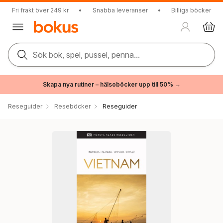
Fri frakt över 249 kr
•
Snabba leveranser
•
Billiga böcker
Sök bok, spel, pussel, penna...
Skapa nya rutiner – hälsoböcker upp till 50% →
Reseguider
Reseböcker
Reseguider