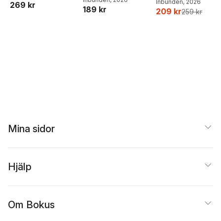
Inbunden
, 2026
269 kr
189 kr
Ejdemo Beer
,
Victor
209 kr
259 kr
Beer
Mina sidor
Hjälp
Om Bokus