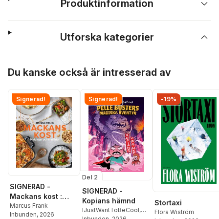
Produktinformation
Utforska kategorier
Hoppa över listan
Du kanske också är intresserad av
Signerad!
Signerad!
-19%
Del 2
SIGNERAD -
SIGNERAD -
Mackans kost :
Kopians hämnd
Stortaxi
Middagar och
Marcus Frank
IJustWantToBeCool
,
Flora Wiström
Inbunden
, 2026
matlådor
Joel Adolphson
Inbunden
, 2026
,
Emil