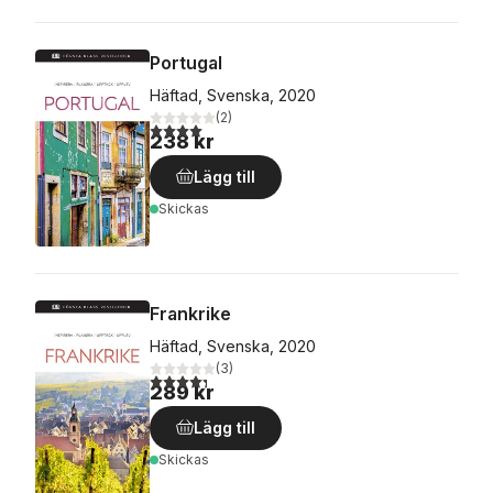
Portugal
Häftad, Svenska, 2020
(
2
)
4,0
utav 5 stjärnor. Totalt antal röster:
238 kr
Lägg till
Skickas
Frankrike
Häftad, Svenska, 2020
(
3
)
4,3
utav 5 stjärnor. Totalt antal röster:
289 kr
Lägg till
Skickas