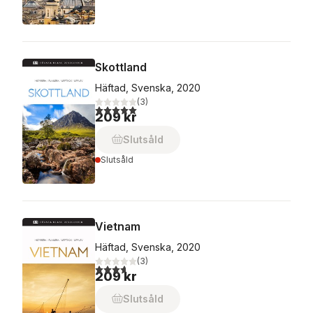
Skottland
Häftad, Svenska, 2020
(
3
)
5,0
utav 5 stjärnor. Totalt antal röster:
209 kr
Slutsåld
Slutsåld
Vietnam
Häftad, Svenska, 2020
(
3
)
3,7
utav 5 stjärnor. Totalt antal röster:
209 kr
Slutsåld