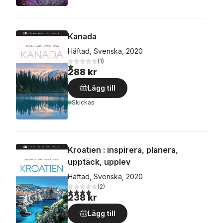
Kanada
Häftad, Svenska, 2020
(
1
)
1,0
utav 5 stjärnor. Totalt antal röster:
288 kr
Lägg till
Skickas
Kroatien : inspirera, planera,
upptäck, upplev
Häftad, Svenska, 2020
(
2
)
4,0
utav 5 stjärnor. Totalt antal röster:
238 kr
Lägg till