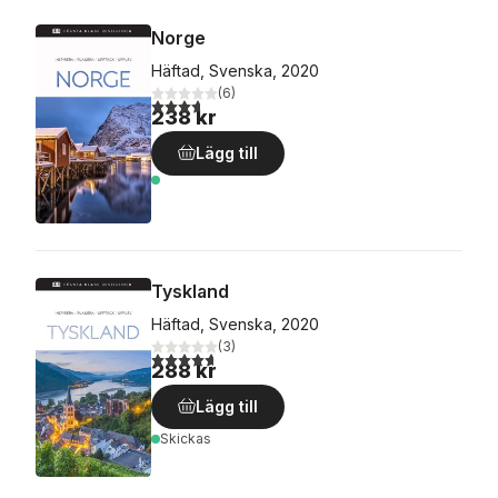
Norge
Häftad, Svenska, 2020
(
6
)
3,7
utav 5 stjärnor. Totalt antal röster:
238 kr
Lägg till
Tyskland
Häftad, Svenska, 2020
(
3
)
4,7
utav 5 stjärnor. Totalt antal röster:
288 kr
Lägg till
Skickas