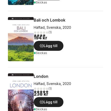
Skickas
Bali och Lombok
Häftad, Svenska, 2020
(
1
)
4,0
utav 5 stjärnor. Totalt antal röster:
194 kr
Lägg till
Skickas
London
Häftad, Svenska, 2020
(
1
)
5,0
utav 5 stjärnor. Totalt antal röster:
238 kr
Lägg till
Skickas