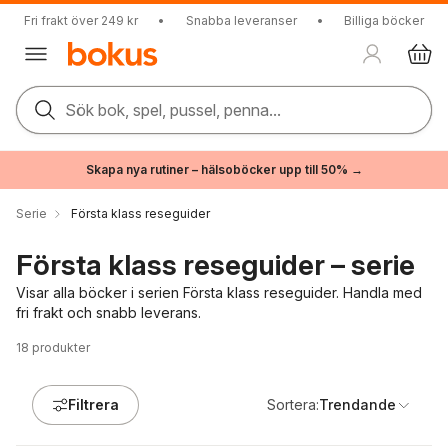
Fri frakt över 249 kr
•
Snabba leveranser
•
Billiga böcker
Sök bok, spel, pussel, penna...
Skapa nya rutiner – hälsoböcker upp till 50% →
Serie
Första klass reseguider
Första klass reseguider – serie
Visar alla böcker i serien Första klass reseguider. Handla med
fri frakt och snabb leverans.
18
produkter
Filtrera
Sortera:
Trendande