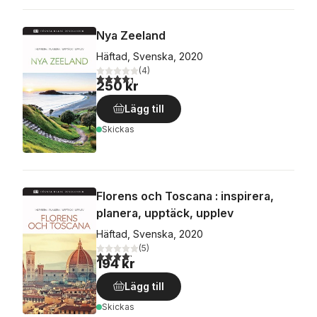
Nya Zeeland
Häftad, Svenska, 2020
(
4
)
4,3
utav 5 stjärnor. Totalt antal röster:
250 kr
Lägg till
Skickas
Florens och Toscana : inspirera,
planera, upptäck, upplev
Häftad, Svenska, 2020
(
5
)
4,2
utav 5 stjärnor. Totalt antal röster:
194 kr
Lägg till
Skickas