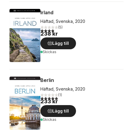
Irland
Häftad, Svenska, 2020
(
5
)
3,8
utav 5 stjärnor. Totalt antal röster:
238 kr
Lägg till
Skickas
Berlin
Häftad, Svenska, 2020
(
1
)
5,0
utav 5 stjärnor. Totalt antal röster:
233 kr
Lägg till
Skickas