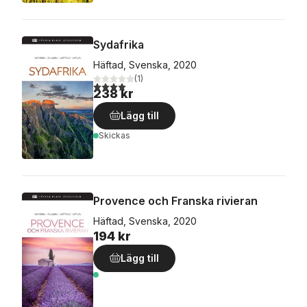
Sydafrika
Häftad, Svenska, 2020
(
1
)
4,0
utav 5 stjärnor. Totalt antal röster:
238 kr
Lägg till
Skickas
Provence och Franska rivieran
Häftad, Svenska, 2020
194 kr
Lägg till