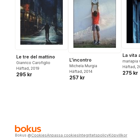
La vita
Le tre del mattino
L'incontro
mariapia 
Gianrico Carofiglio
Michela Murgia
Häftad
, 
Häftad
, 2019
Häftad
, 2014
275 kr
295 kr
257 kr
Bokus
@
Cookies
Anpassa cookies
Integritetspolicy
Köpvillkor