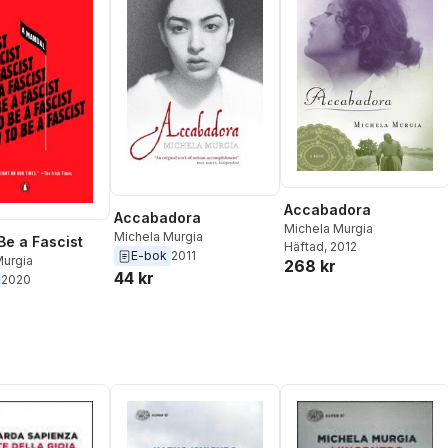
Accabadora
Accabadora
Michela Murgia
Michela Murgia
Be a Fascist
Häftad
, 2012
E-bok
2011
Murgia
268 kr
44 kr
2020