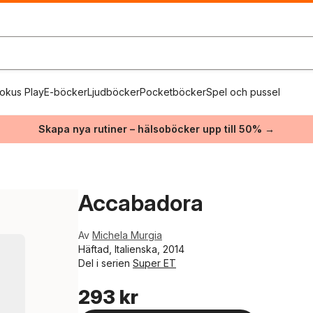
okus Play
E-böcker
Ljudböcker
Pocketböcker
Spel och pussel
Skapa nya rutiner – hälsoböcker upp till 50% →
Accabadora
Av
Michela Murgia
Häftad, Italienska, 2014
Del i serien
Super ET
293 kr