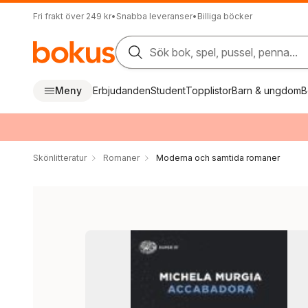
Fri frakt över 249 kr
•
Snabba leveranser
•
Billiga böcker
Sök bok, spel, pussel, penna...
Meny
Erbjudanden
Student
Topplistor
Barn & ungdom
B
Skönlitteratur
Romaner
Moderna och samtida romaner