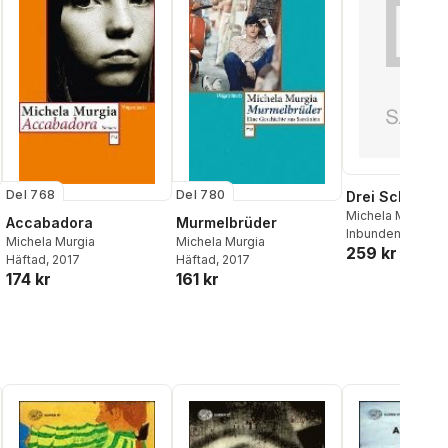
Del 768
Del 780
Drei Schalen
Michela Murgia
Accabadora
Murmelbrüder
Inbunden
, 2024
Michela Murgia
Michela Murgia
259 kr
Häftad
, 2017
Häftad
, 2017
174 kr
161 kr