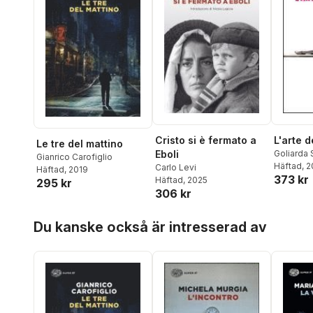
Cristo si è fermato a
L'arte d
Le tre del mattino
Eboli
Goliarda
Gianrico Carofiglio
Häftad
, 
Carlo Levi
Häftad
, 2019
373 kr
Häftad
, 2025
295 kr
306 kr
Hoppa över listan
Du kanske också är intresserad av