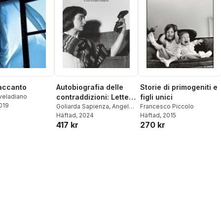
 accanto
Autobiografia delle
Storie di primogeniti e
veladiano
contraddizioni: Lettera
figli unici
2019
aperta-Il filo di
Goliarda Sapienza
,
Angelo
Francesco Piccolo
Pellegrino
Häftad
, 2024
Häftad
, 2015
mezzogiorno-Io, Jean
417 kr
270 kr
Gabin-L'università di
Rebibbia-Le certezze
del dubbio