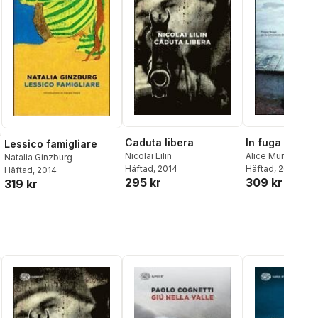
Caduta libera
In fuga
Lessico famigliare
Nicolai Lilin
Alice Munro
Natalia Ginzburg
Häftad
, 2014
Häftad
, 2014
Häftad
, 2014
295 kr
309 kr
319 kr