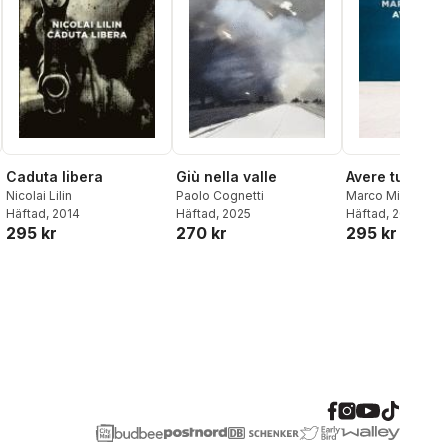
Caduta libera
Giù nella valle
Avere tutto
Nicolai Lilin
Paolo Cognetti
Marco Missiroli
Häftad
, 2014
Häftad
, 2025
Häftad
, 2024
295 kr
270 kr
295 kr