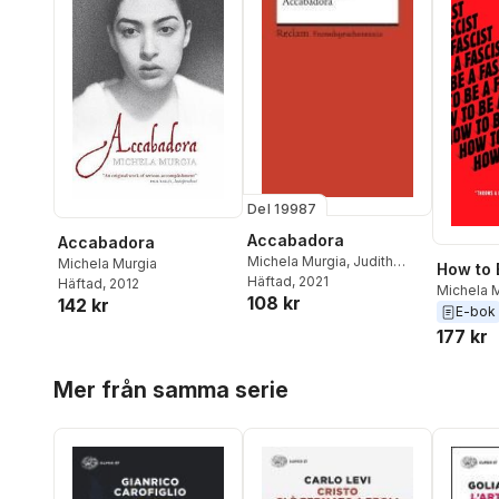
Del 19987
Accabadora
Accabadora
Michela Murgia
,
Judith
Michela Murgia
How to 
Krieg
Häftad
, 2021
Häftad
, 2012
Michela 
108 kr
142 kr
E-bok
177 kr
Hoppa över listan
Mer från samma serie