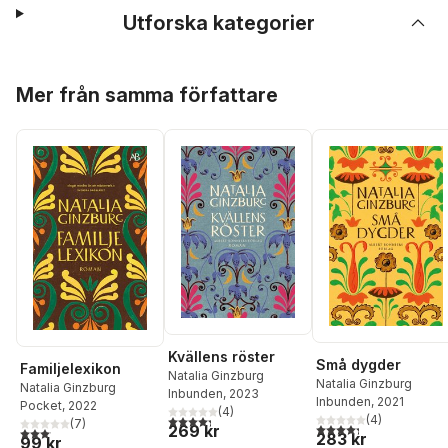
Utforska kategorier
Hoppa över listan
Mer från samma författare
Kvällens röster
Små dygder
Familjelexikon
Natalia Ginzburg
Natalia Ginzburg
Natalia Ginzburg
Inbunden
, 2023
Inbunden
, 2021
Pocket
, 2022
(
4
)
4,3
utav 5 stjärnor. Totalt antal röster:
(
4
)
(
7
)
4,3
utav 5 stjärnor. Tota
269 kr
3,1
utav 5 stjärnor. Totalt antal röster:
283 kr
99 kr