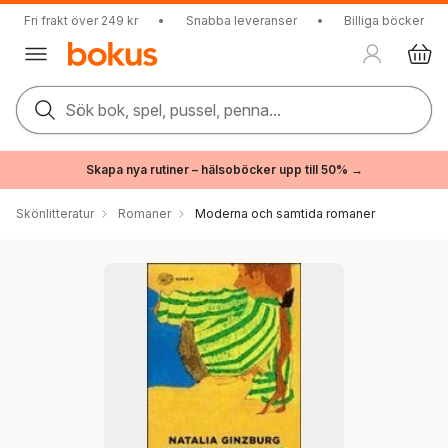
Fri frakt över 249 kr
•
Snabba leveranser
•
Billiga böcker
Sök bok, spel, pussel, penna...
Skapa nya rutiner – hälsoböcker upp till 50% →
Skönlitteratur
Romaner
Moderna och samtida romaner