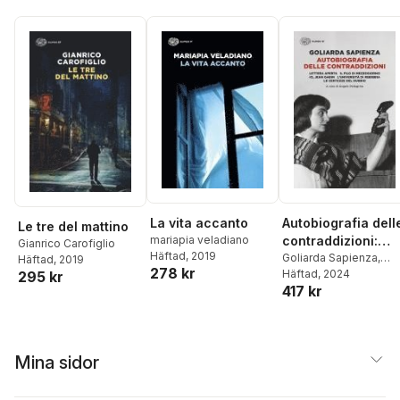
La vita accanto
Autobiografia dell
Le tre del mattino
mariapia veladiano
contraddizioni:
Gianrico Carofiglio
Häftad
, 2019
Lettera aperta-Il
Goliarda Sapienza
,
Häftad
, 2019
278 kr
Angelo Pellegrino
Häftad
, 2024
295 kr
filo di
417 kr
mezzogiorno-Io,
Jean Gabin-
L'università di
Rebibbia-Le
Mina sidor
certezze del
dubbio