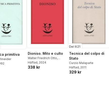
Del 621
Dioniso. Mito e culto
Tecnica del colpo di
ca primitiva
Walter Friedrich Otto
,
Stato
chneider
Giampiero Moretti
Häftad
, 2024
Curzio Malaparte
1992
338 kr
Häftad
, 2011
329 kr