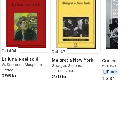
Del 434
Del 167
La luna e sei soldi
Maigret a New York
Correo literar
W. Somerset Maugham
Georges Simenon
Wislawa Szymbo
Häftad
, 2013
Häftad
, 2000
E-bok
2018
295 kr
270 kr
113 kr