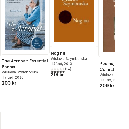
Nog nu
Wislawa Szymborska
The Acrobat: Essential
Poems, New a
Häftad
, 2013
Poems
(
14
)
Collected
4,9
utav 5 stjärnor. Totalt antal röster:
Wislawa Szymborska
216 kr
Wislawa Szymbo
Häftad
, 2026
Häftad
, 1999
203 kr
209 kr