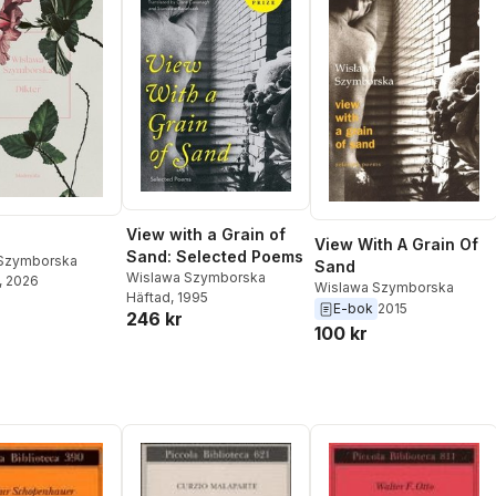
View with a Grain of
View With A Grain Of
Sand: Selected Poems
Szymborska
Sand
Wislawa Szymborska
, 2026
Wislawa Szymborska
Häftad
, 1995
E-bok
2015
246 kr
100 kr