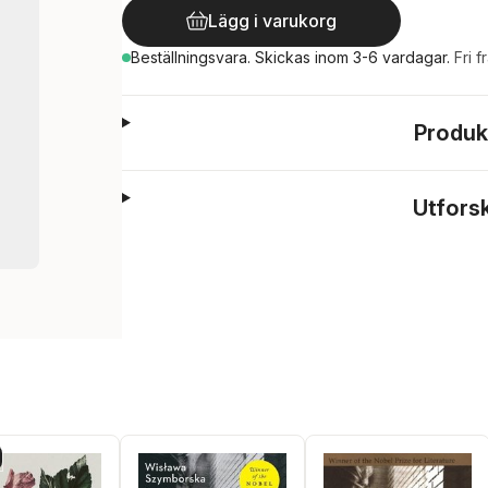
Lägg i varukorg
Beställningsvara.
Skickas
inom 3-6 vardagar
.
Fri f
Produk
Utfors