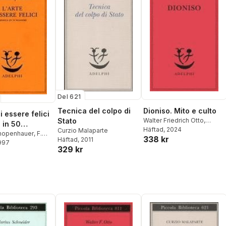
Del 621
Tecnica del colpo di
Dioniso. Mito e culto
di essere felici
Stato
Walter Friedrich Otto
,
 in 50
Giampiero Moretti
Häftad
, 2024
Curzio Malaparte
e
chopenhauer
,
F.
338 kr
Häftad
, 2011
1997
329 kr