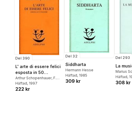
Del 32
Del 293
Del 390
Siddharta
La musi
L' arte di essere felici
Hermann Hesse
Marius S
esposta in 50
Häftad
, 1985
Häftad
, 
massime
Arthur Schopenhauer
,
F.
309 kr
308 kr
Volpi
Häftad
, 1997
222 kr