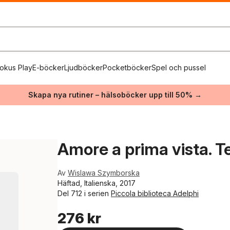
okus Play
E-böcker
Ljudböcker
Pocketböcker
Spel och pussel
Skapa nya rutiner – hälsoböcker upp till 50% →
Amore a prima vista. T
Av
Wislawa Szymborska
Häftad, Italienska, 2017
Del 712 i serien
Piccola biblioteca Adelphi
276 kr