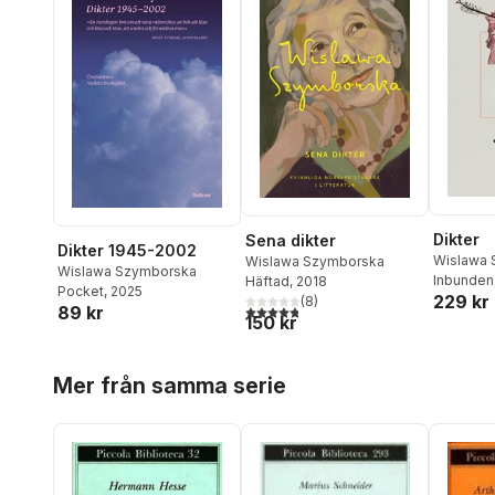
Dikter
Sena dikter
Dikter 1945-2002
Wislawa 
Wislawa Szymborska
Wislawa Szymborska
Inbunden
Häftad
, 2018
Pocket
, 2025
229 kr
(
8
)
89 kr
4,8
utav 5 stjärnor. Totalt antal röster:
150 kr
Hoppa över listan
Mer från samma serie