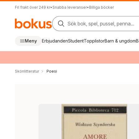
Fri frakt över 249 kr
•
Snabba leveranser
•
Billiga böcker
Sök bok, spel, pussel, penna...
Meny
Erbjudanden
Student
Topplistor
Barn & ungdom
B
Skönlitteratur
Poesi