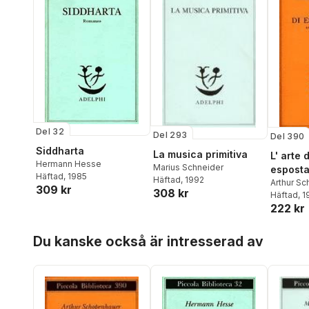
Del 32
Del 293
Del 390
Siddharta
La musica primitiva
L' arte 
Hermann Hesse
Marius Schneider
esposta
Häftad
, 1985
Häftad
, 1992
massim
Arthur S
309 kr
308 kr
Volpi
Häftad
, 
222 kr
Hoppa över listan
Du kanske också är intresserad av