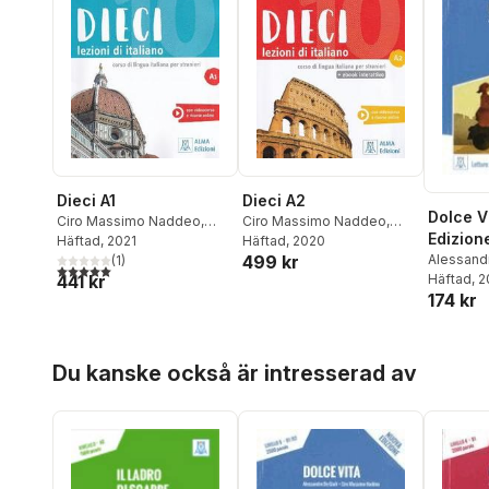
Dieci A1
Dieci A2
Dolce V
Ciro Massimo Naddeo
,
Ciro Massimo Naddeo
,
Edizion
Euridice Orlandino
Häftad
, 2021
Euridice Orlandino
Häftad
, 2020
Alessandr
499 kr
(
1
)
5,0
utav 5 stjärnor. Totalt antal röster:
Massimo
Häftad
, 
441 kr
174 kr
Hoppa över listan
Du kanske också är intresserad av