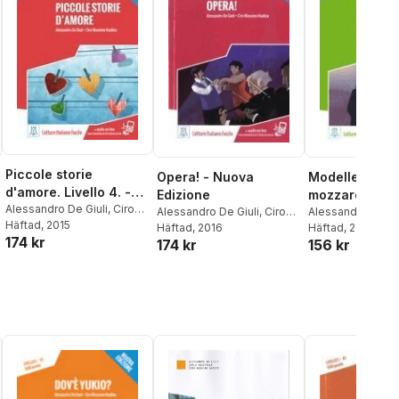
Piccole storie
Opera! - Nuova
Modelle, pisto
d'amore. Livello 4. -
Edizione
mozzarelle - 
Nuovo Edizione
Alessandro De Giuli
,
Ciro
Alessandro De Giuli
,
Ciro
Edizione
Alessandro De Gi
Massimo Naddeo
Häftad
, 2015
Massimo Naddeo
Häftad
, 2016
Massimo Nadde
Häftad
, 2016
174 kr
174 kr
156 kr
al röster: