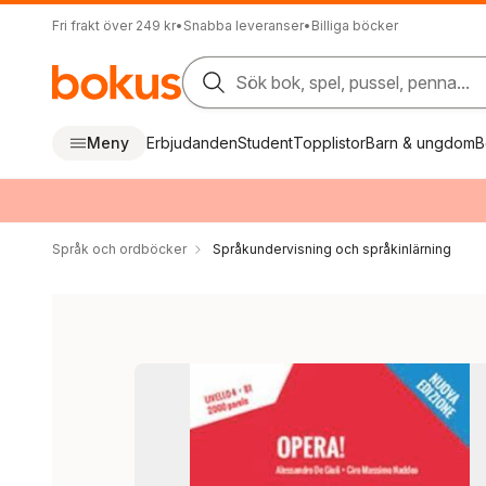
Fri frakt över 249 kr
•
Snabba leveranser
•
Billiga böcker
Sök bok, spel, pussel, penna...
Meny
Erbjudanden
Student
Topplistor
Barn & ungdom
B
Språk och ordböcker
Språkundervisning och språkinlärning