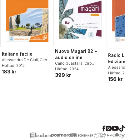
Nuovo Magari B2 +
Italiano facile
Radio Lina - 
audio online
Alessandro De Giuli
,
Ciro
Edizione
Carlo Guastalla
,
Ciro
Massimo Naddeo
Häftad
, 2015
Alessandro De Gi
Massimo Naddeo
Häftad
, 2024
,
183 kr
Massimo Nadde
Häftad
, 2016
399 kr
Alessandro De Giuli
156 kr