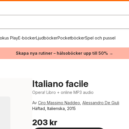
okus Play
E-böcker
Ljudböcker
Pocketböcker
Spel och pussel
Skapa nya rutiner – hälsoböcker upp till 50% →
Italiano facile
Opera! Libro + online MP3 audio
Av
Ciro Massimo Naddeo
,
Alessandro De Giuli
Häftad, Italienska, 2015
203 kr