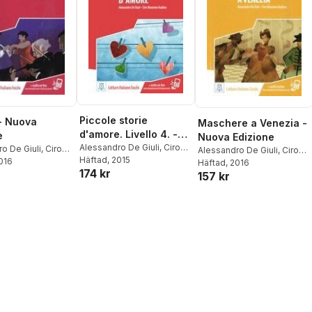
Piccole storie
- Nuova
Maschere a Venezia -
d'amore. Livello 4. -
e
Nuova Edizione
Nuovo Edizione
Alessandro De Giuli
,
Ciro
o De Giuli
,
Ciro
Alessandro De Giuli
,
Ciro
Massimo Naddeo
Häftad
, 2015
 Naddeo
2016
Massimo Naddeo
Häftad
, 2016
174 kr
157 kr