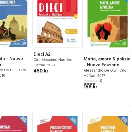
Dieci A2
ita - Nuovo
Mafia, amore & polizia
Ciro Massimo Naddeo
,
e
- Nuova Edizione.
Euridice Orlandino
Häftad
, 2021
o De Giuli
,
Ciro
450 kr
Livello 3
Alessandro De Giuli
,
Ciro
 Naddeo
2016
Massimo Naddeo
Häftad
, 2017
(
1
)
4,0
utav 5 stjärnor. Totalt ant
156 kr