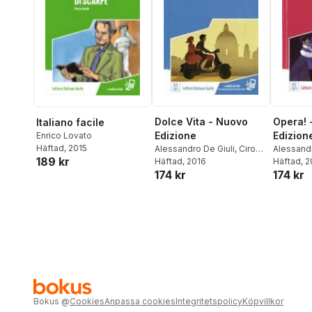
Dolce Vita - Nuovo
Opera! 
Italiano facile
Edizione
Edizion
Enrico Lovato
Häftad
, 2015
Alessandro De Giuli
,
Ciro
Alessandr
189 kr
Massimo Naddeo
Häftad
, 2016
Massimo
Häftad
, 
174 kr
174 kr
Bokus
@
Cookies
Anpassa cookies
Integritetspolicy
Köpvillkor