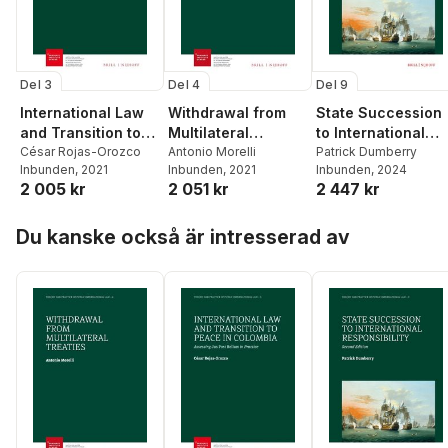
Del 3
Del 4
Del 9
International Law
Withdrawal from
State Succession
and Transition to
Multilateral
to International
Peace in Colombia
César Rojas-Orozco
Treaties
Antonio Morelli
Responsibility
Patrick Dumberry
Inbunden
, 2021
Inbunden
, 2021
Inbunden
, 2024
2 005 kr
2 051 kr
2 447 kr
Hoppa över listan
Du kanske också är intresserad av