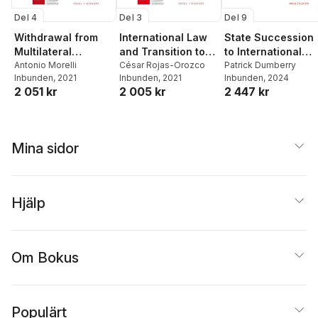
Del 4
Del 3
Del 9
Withdrawal from
International Law
State Succession
Multilateral
and Transition to
to International
Treaties
Antonio Morelli
Peace in Colombia
César Rojas-Orozco
Responsibility
Patrick Dumberry
Inbunden
, 2021
Inbunden
, 2021
Inbunden
, 2024
2 051 kr
2 005 kr
2 447 kr
Mina sidor
Hjälp
Om Bokus
Populärt