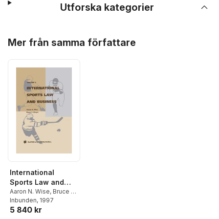
Utforska kategorier
Hoppa över listan
Mer från samma författare
International
Sports Law and
Business
Aaron N. Wise
,
Bruce S.
Meyer
Inbunden
, 1997
5 840 kr