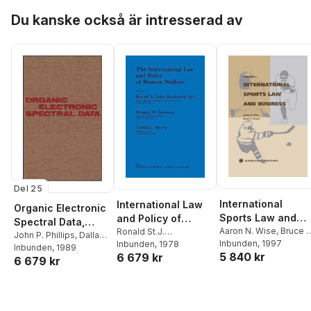
Hoppa över listan
Du kanske också är intresserad av
Del 25
International
International Law
Organic Electronic
Sports Law and
and Policy of
Spectral Data,
Business
Aaron N. Wise
,
Bruce S
Human Welfare
Ronald St.J.
Volume 25, 1983
John P. Phillips
,
Dallas
Meyer
Inbunden
, 1997
Macdonald
Inbunden
, 1978
,
G.L. Morris
Bates
Inbunden
,
Henry Feuer
, 1989
,
B.
5 840 kr
6 679 kr
6 679 kr
S. Thyagarajan