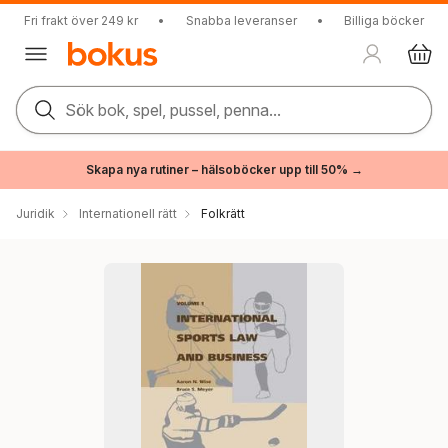
Fri frakt över 249 kr
•
Snabba leveranser
•
Billiga böcker
Sök bok, spel, pussel, penna...
Skapa nya rutiner – hälsoböcker upp till 50% →
Juridik
Internationell rätt
Folkrätt