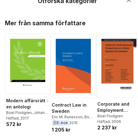
Utforska kategorier
Hoppa över listan
Mer från samma författare
Modern affärsrätt :
Corporate and
Contract Law in
en antologi
Employment
Sweden
Boel Flodgren
,
Johan
Perspectives in a
Boel Flodgren
Eric M. Runesson
,
Boel
Adestam
Häftad
, 2017
,
Niklas
Häftad
, 2006
Global Business
Flodgren
E-bok
2015
572 kr
Arvidsson
,
Michael
2 237 kr
Environment
1 205 kr
Bogdan
,
Jörgen Hettne
,
Eva Lindell-Frantz
,