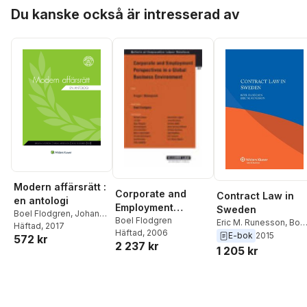
Hoppa över listan
Patrik Lindskoug
,
Lotta
Du kanske också är intresserad av
Maunsbach
,
Ulf
Maunsbach
,
Birgitta
Nyström
,
Katarina
Olsson
,
Per
Samuelsson
,
Ola
Svensson
,
Ulrika
Wennersten
,
Annamaria
Westregård
Modern affärsrätt :
Corporate and
Contract Law in
en antologi
Employment
Sweden
Boel Flodgren
,
Johan
Perspectives in a
Boel Flodgren
Eric M. Runesson
,
Boe
Adestam
Häftad
, 2017
,
Niklas
Häftad
, 2006
Global Business
Flodgren
E-bok
2015
572 kr
Arvidsson
,
Michael
2 237 kr
Environment
1 205 kr
Bogdan
,
Jörgen Hettne
,
Eva Lindell-Frantz
,
Patrik Lindskoug
,
Lotta
Maunsbach
,
Ulf
Maunsbach
,
Birgitta