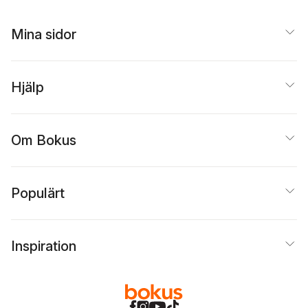
Nyström
,
Katarina
Olsson
,
Per
Samuelsson
,
Ola
Mina sidor
Svensson
,
Ulrika
Wennersten
,
Annamaria
Westregård
Hjälp
Om Bokus
Populärt
Inspiration