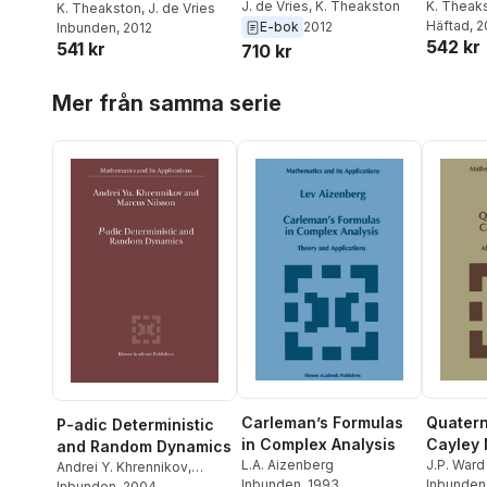
J. de Vries
,
K. Theakston
K. Theak
K. Theakston
,
J. de Vries
Häftad
, 
E-bok
2012
Inbunden
, 2012
542 kr
541 kr
710 kr
Hoppa över listan
Mer från samma serie
Carleman’s Formulas
Quatern
P-adic Deterministic
in Complex Analysis
Cayley
and Random Dynamics
L.A. Aizenberg
J.P. Ward
Andrei Y. Khrennikov
,
Inbunden
, 1993
Inbunden
Marcus Nilsson
Inbunden
, 2004