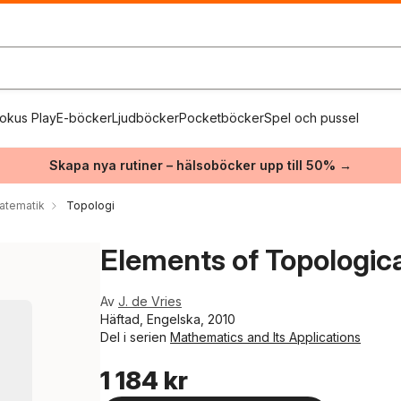
okus Play
E-böcker
Ljudböcker
Pocketböcker
Spel och pussel
Skapa nya rutiner – hälsoböcker upp till 50% →
atematik
Topologi
Elements of Topologic
Av
J. de Vries
Häftad, Engelska, 2010
Del i serien
Mathematics and Its Applications
1 184 kr