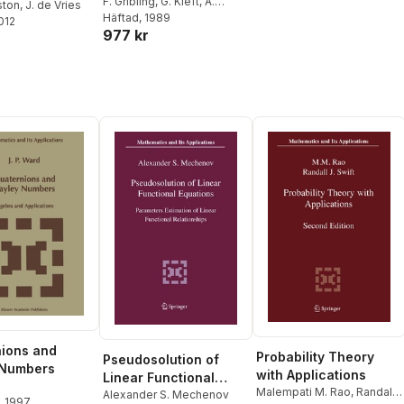
Nederlands
F. Gribling
,
G. Kieft
,
A.
ston
,
J. de Vries
Martis
Häftad
,
, 1989
J. de Vries
Kunsthistorisch
2012
977 kr
Jaarboek 39 (1988)
ions and
Probability Theory
Pseudosolution of
 Numbers
with Applications
Linear Functional
Malempati M. Rao
,
Randall
Equations
Alexander S. Mechenov
, 1997