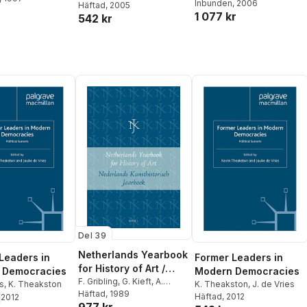
J. Swift
Inbunden
, 2006
Häftad
, 2005
1 077 kr
542 kr
Del 39
Netherlands Yearbook
Leaders in
Former Leaders in
for History of Art /
 Democracies
Modern Democracies
Nederlands
F. Gribling
,
G. Kieft
,
A.
es
,
K. Theakston
K. Theakston
,
J. de Vries
Martis
Häftad
,
, 1989
J. de Vries
Kunsthistorisch
Häftad
, 2012
2012