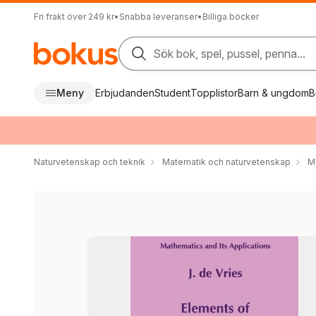
Fri frakt över 249 kr
•
Snabba leveranser
•
Billiga böcker
Sök bok, spel, pussel, penna...
Meny
Erbjudanden
Student
Topplistor
Barn & ungdom
B
Naturvetenskap och teknik
Matematik och naturvetenskap
M