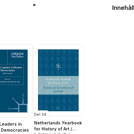
Innehål
Del 39
Netherlands Yearbook
Leaders in
for History of Art /
 Democracies