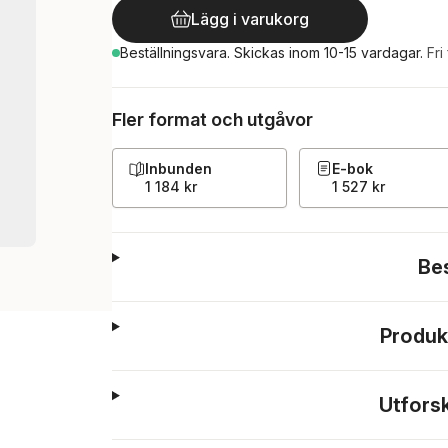
Lägg i varukorg
Beställningsvara.
Skickas
inom 10-15 vardagar
.
Fri
Fler format och utgåvor
Inbunden
E-bok
1 184 kr
1 527 kr
Be
Produk
Utfors