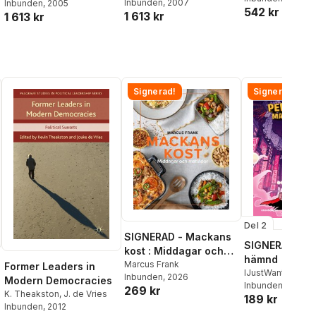
Inbunden
, 2007
Molnár
Inbunden
, 2005
542 kr
1 613 kr
1 613 kr
Signerad!
Signerad!
Del 2
SIGNERAD - Mackans
SIGNERAD - K
kost : Middagar och
hämnd
matlådor
Marcus Frank
Former Leaders in
IJustWantToBeC
Inbunden
, 2026
Modern Democracies
Adolphson
Inbunden
, 2026
,
Emil
269 kr
K. Theakston
,
J. de Vries
189 kr
Beer
,
Victor Beer
Inbunden
, 2012