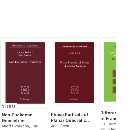
Del 581
Differential G
Phase Portraits of
Non-Euclidean
of Frame Bund
Planar Quadratic
Geometries
L.A. Cordero
,
C.T
Systems
John Reyn
András Prékopa
,
Emil
Manuel de León
Inbunden
, 1988