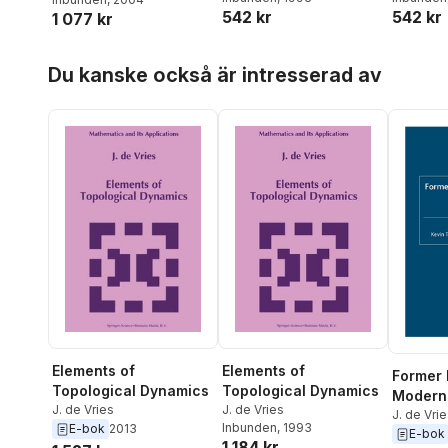
542 kr
542 kr
1 077 kr
Hoppa över listan
Du kanske också är intresserad av
Elements of
Elements of
Former 
Topological Dynamics
Topological Dynamics
Modern
J. de Vries
J. de Vries
J. de Vri
Inbunden
, 1993
E-bok
2013
E-bok
1 184 kr