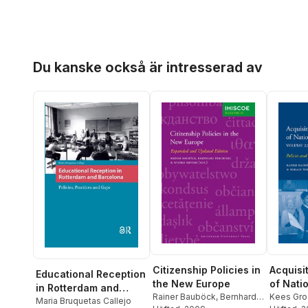
Hoppa över listan
Du kanske också är intresserad av
Citizenship Policies in
Acquisi
Educational Reception
the New Europe
of Nati
in Rotterdam and
Rainer Bauböck
,
Bernhard
2: Coun
Kees Gro
Barcelona
Maria Bruquetas Callejo