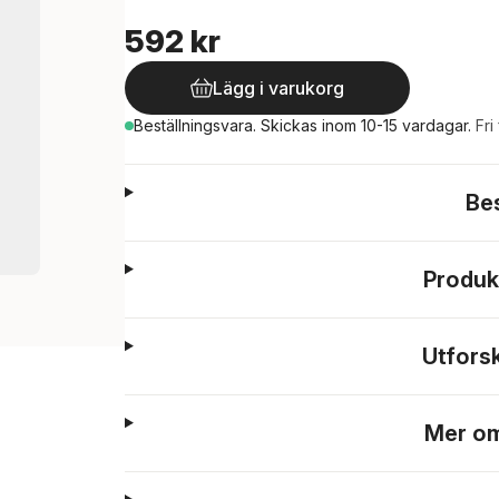
592 kr
Lägg i varukorg
Beställningsvara.
Skickas
inom 10-15 vardagar
.
Fri
Be
Produk
Utfors
Mer om