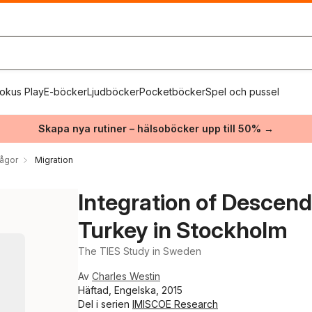
okus Play
E-böcker
Ljudböcker
Pocketböcker
Spel och pussel
Skapa nya rutiner – hälsoböcker upp till 50% →
rågor
Migration
Integration of Descend
Turkey in Stockholm
The TIES Study in Sweden
Av
Charles Westin
Häftad, Engelska, 2015
Del i serien
IMISCOE Research