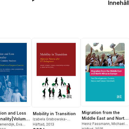
Innehål
Migration from the
tion and Loss
Mobility in Transition
Middle East and North
onality|Volume
Izabela Grabowska-
Africa to Europe
Heinz Fassmann
,
Michael
Lusinska
Häftad
, 2013
,
Aimee Kuvik
,
try Analyses
enendijk
,
Eva
Bommes
Häftad
, 2025
,
Wiebke Sievers