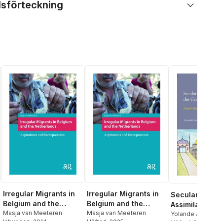
lsförteckning
Irregular Migrants in
Irregular Migrants in
Secularism,
Belgium and the
Belgium and the
Assimilation a
Netherlands
Masja van Meeteren
Netherlands
Masja van Meeteren
Crisis of
Yolande Jansen