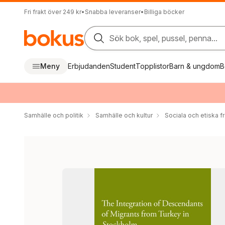
Fri frakt över 249 kr
•
Snabba leveranser
•
Billiga böcker
Sök bok, spel, pussel, penna...
Meny
Erbjudanden
Student
Topplistor
Barn & ungdom
B
Samhälle och politik
Samhälle och kultur
Sociala och etiska f