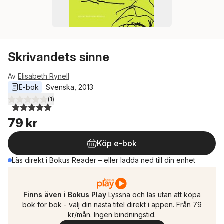
Skrivandets sinne
Av
Elisabeth Rynell
E-bok
Svenska
, 
2013
(
1
)
5,0
utav 5 stjärnor. Totalt antal röster:
79 kr
Köp e-bok
Läs direkt i Bokus Reader – eller ladda ned till din enhet
Finns även i Bokus Play
Lyssna och läs utan att köpa
bok för bok - välj din nästa titel direkt i appen. Från 79
kr/mån. Ingen bindningstid.