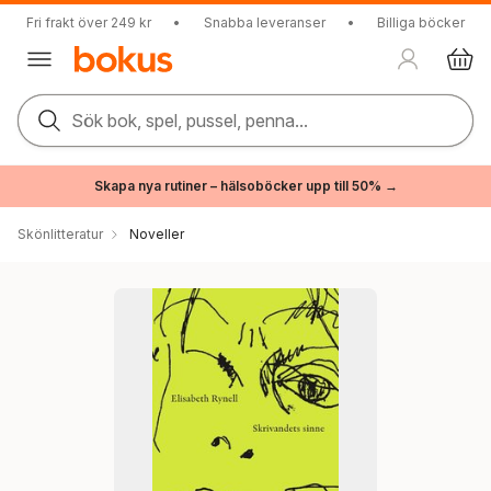
Fri frakt över 249 kr
•
Snabba leveranser
•
Billiga böcker
Sök bok, spel, pussel, penna...
Skapa nya rutiner – hälsoböcker upp till 50% →
Skönlitteratur
Noveller