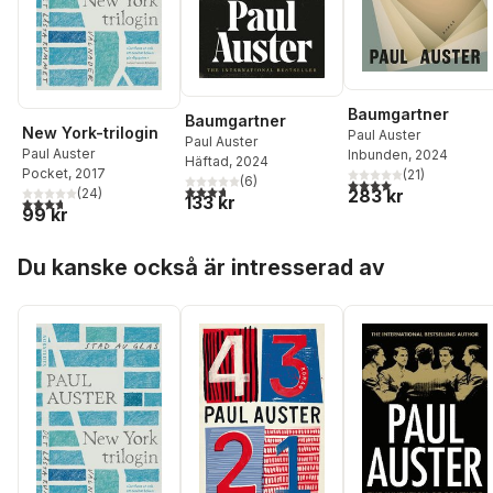
Baumgartner
Baumgartner
New York-trilogin
Paul Auster
Paul Auster
Paul Auster
Inbunden
, 2024
Häftad
, 2024
Pocket
, 2017
(
21
)
(
6
)
4,0
utav 5 stjärnor. Tota
3,7
utav 5 stjärnor. Totalt antal röster:
(
24
)
283 kr
133 kr
3,7
utav 5 stjärnor. Totalt antal röster:
99 kr
Hoppa över listan
Du kanske också är intresserad av