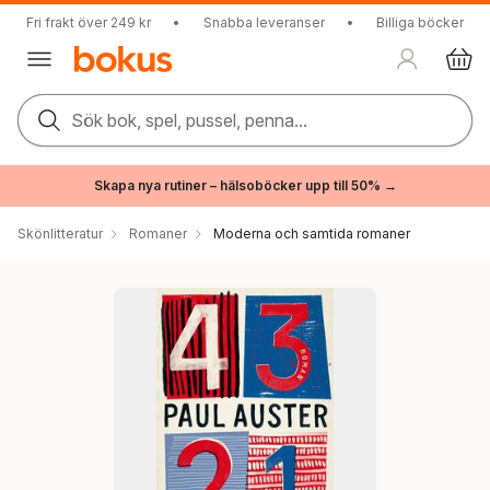
Fri frakt över 249 kr
•
Snabba leveranser
•
Billiga böcker
Sök bok, spel, pussel, penna...
Skapa nya rutiner – hälsoböcker upp till 50% →
Skönlitteratur
Romaner
Moderna och samtida romaner