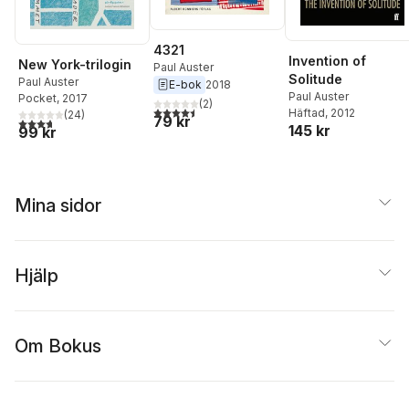
4321
Invention of
New York-trilogin
Paul Auster
Solitude
Paul Auster
E-bok
2018
Paul Auster
Pocket
, 2017
(
2
)
4,5
utav 5 stjärnor. Totalt antal röster:
Häftad
, 2012
(
24
)
79 kr
3,7
utav 5 stjärnor. Totalt antal röster:
145 kr
99 kr
Mina sidor
Hjälp
Om Bokus