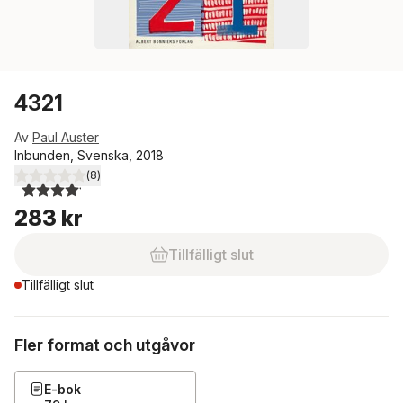
4321
Av
Paul Auster
Inbunden, Svenska, 2018
(
8
)
4,1
utav 5 stjärnor. Totalt antal röster:
283 kr
Tillfälligt slut
Tillfälligt slut
Fler format och utgåvor
E-bok