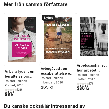
Hoppa över listan
Mer från samma författare
Nyhet
Arbetssamhället :
Avbegåvad : en
hur arbetet
Vi bara lyder : en
essäberättelse om
överlevde
Roland Paulsen
berättelse om
arv och miljö
Roland Paulsen
Häftad
, 2017
teknologin
Arbetsförmedlinge
Roland Paulsen
Inbunden
, 2026
(
7
)
4,6
utav 5 stjärnor. Tota
Pocket
, 2016
n
265 kr
380 kr
(
21
)
4,2
utav 5 stjärnor. Totalt antal röster:
89 kr
Hoppa över listan
Du kanske också är intresserad av