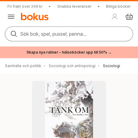
Fri frakt över 249 kr
•
Snabba leveranser
•
Billiga böcker
Sök bok, spel, pussel, penna...
Skapa nya rutiner – hälsoböcker upp till 50% →
Samhälle och politik
Sociologi och antropologi
Sociologi