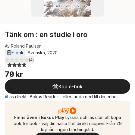
Tänk om : en studie i oro
Av
Roland Paulsen
E-bok
Svenska
, 
2020
(
4
)
3,8
utav 5 stjärnor. Totalt antal röster:
79 kr
Köp e-bok
Läs direkt i Bokus Reader – eller ladda ned till din enhet
Finns även i Bokus Play
Lyssna och läs utan att köpa
bok för bok - välj din nästa titel direkt i appen. Från 79
kr/mån. Ingen bindningstid.