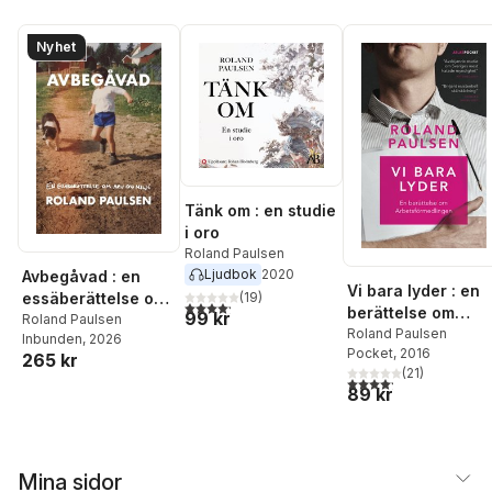
Nyhet
Tänk om : en studie
i oro
Roland Paulsen
Ljudbok
2020
Avbegåvad : en
Vi bara lyder : en
essäberättelse om
(
19
)
4,2
utav 5 stjärnor. Totalt antal röster:
berättelse om
99 kr
arv och miljö
Roland Paulsen
Arbetsförmedlinge
Roland Paulsen
Inbunden
, 2026
Pocket
, 2016
n
265 kr
(
21
)
4,2
utav 5 stjärnor. Tota
89 kr
Mina sidor