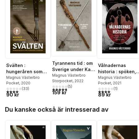
Tyrannens tid : om
Svälten :
Vålnadernas
Sverige under Karl
hungeråren som
historia : spöken,
XII
Magnus Västerbro
formade Sverige
Magnus Västerbro
skeptiker och
Magnus Västerbro
Storpocket
, 2022
Pocket
, 2020
Pocket
, 2021
drömmen om den
(
5
)
(
33
)
(
1
)
4,8
utav 5 stjärnor. Totalt antal röster:
odödliga själen
4,1
utav 5 stjärnor. Totalt antal röster:
4,0
utav 5 stjärnor. Tota
159 kr
90 kr
89 kr
Hoppa över listan
Du kanske också är intresserad av