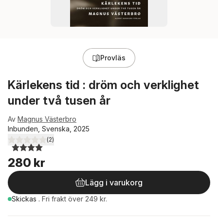
Provläs
Kärlekens tid : dröm och verklighet
under två tusen år
Av
Magnus Västerbro
Inbunden, Svenska, 2025
(
2
)
4,0
utav 5 stjärnor. Totalt antal röster:
280 kr
Lägg i varukorg
Skickas
.
Fri frakt över 249 kr.