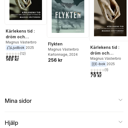
Kärlekens tid :
dröm och
verklighet under
Magnus Västerbro
Flykten
Kärlekens tid :
Ljudbok
2025
två tusen år
Magnus Västerbro
dröm och
(
12
)
Kartonnage
, 2024
4,5
utav 5 stjärnor. Totalt antal röster:
149 kr
verklighet under
Magnus Västerbro
256 kr
E-bok
2025
två tusen år
(
1
)
4,0
utav 5 stjärnor. Tota
79 kr
Mina sidor
Hjälp