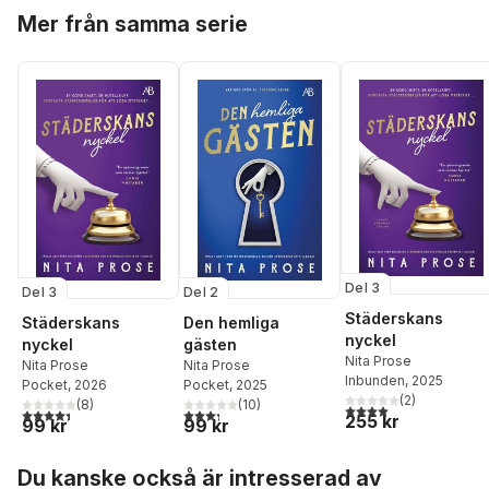
Hoppa över listan
Mer från samma serie
Del 3
Del 3
Del 2
Städerskans
Städerskans
Den hemliga
nyckel
nyckel
gästen
Nita Prose
Nita Prose
Nita Prose
Inbunden
, 2025
Pocket
, 2026
Pocket
, 2025
(
2
)
(
8
)
(
10
)
4,0
utav 5 stjärnor. Tota
4,4
utav 5 stjärnor. Totalt antal röster:
3,3
utav 5 stjärnor. Totalt antal röster:
255 kr
99 kr
99 kr
Hoppa över listan
Du kanske också är intresserad av