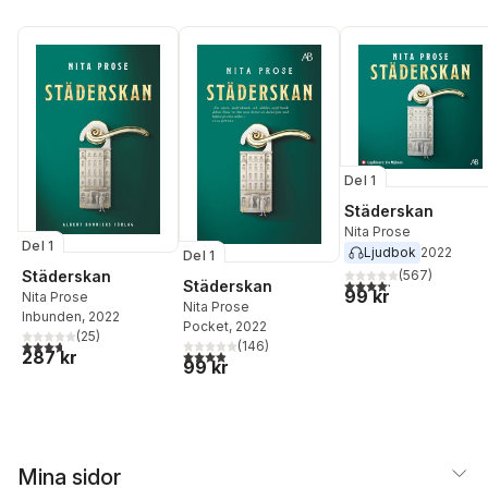
Del 1
Städerskan
Nita Prose
Del 1
Ljudbok
2022
Del 1
Städerskan
(
567
)
4,2
utav 5 stjärnor. Tota
Städerskan
99 kr
Nita Prose
Nita Prose
Inbunden
, 2022
Pocket
, 2022
(
25
)
3,7
utav 5 stjärnor. Totalt antal röster:
(
146
)
3,9
utav 5 stjärnor. Totalt antal röster:
287 kr
99 kr
Mina sidor