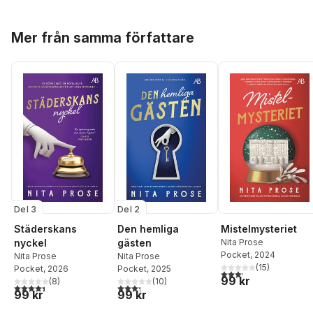
Hoppa över listan
Mer från samma författare
Del 3
Del 2
Städerskans
Den hemliga
Mistelmysteriet
nyckel
gästen
Nita Prose
Pocket
, 2024
Nita Prose
Nita Prose
(
15
)
Pocket
, 2026
Pocket
, 2025
3,2
utav 5 stjärnor. Tota
99 kr
(
8
)
(
10
)
4,4
utav 5 stjärnor. Totalt antal röster:
3,3
utav 5 stjärnor. Totalt antal röster:
99 kr
99 kr