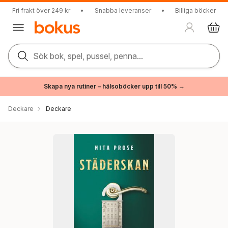
Fri frakt över 249 kr
•
Snabba leveranser
•
Billiga böcker
Sök bok, spel, pussel, penna...
Skapa nya rutiner – hälsoböcker upp till 50% →
Deckare
Deckare