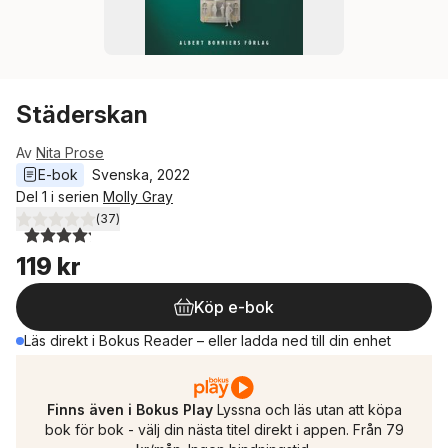
Städerskan
Av
Nita Prose
E-bok
Svenska
, 
2022
Del 1 i serien
Molly Gray
(
37
)
4,2
utav 5 stjärnor. Totalt antal röster:
119 kr
Köp e-bok
Läs direkt i Bokus Reader – eller ladda ned till din enhet
Finns även i Bokus Play
Lyssna och läs utan att köpa
bok för bok - välj din nästa titel direkt i appen. Från 79