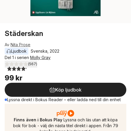
Städerskan
Av
Nita Prose
Ljudbok
Svenska
, 
2022
Del 1 i serien
Molly Gray
(
567
)
4,2
utav 5 stjärnor. Totalt antal röster:
99 kr
Köp ljudbok
Lyssna direkt i Bokus Reader – eller ladda ned till din enhet
Finns även i Bokus Play
Lyssna och läs utan att köpa
bok för bok - välj din nästa titel direkt i appen. Från 79