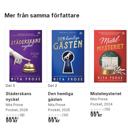
Hoppa över listan
Mer från samma författare
Del 3
Del 2
Städerskans
Den hemliga
Mistelmysteriet
nyckel
gästen
Nita Prose
Pocket
, 2024
Nita Prose
Nita Prose
(
15
)
Pocket
, 2026
Pocket
, 2025
3,2
utav 5 stjärnor. Tota
99 kr
(
8
)
(
10
)
4,4
utav 5 stjärnor. Totalt antal röster:
3,3
utav 5 stjärnor. Totalt antal röster:
99 kr
99 kr