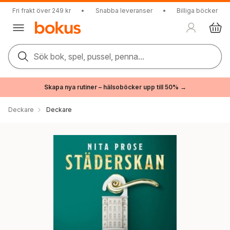
Fri frakt över 249 kr
•
Snabba leveranser
•
Billiga böcker
Sök bok, spel, pussel, penna...
Skapa nya rutiner – hälsoböcker upp till 50% →
Deckare
Deckare