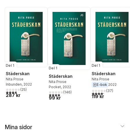
Del 1
Del 1
Del 1
Städerskan
Städerskan
Städerskan
Nita Prose
Nita Prose
Nita Prose
Inbunden
, 2022
E-bok
2022
Pocket
, 2022
(
25
)
(
37
)
3,7
utav 5 stjärnor. Totalt antal röster:
(
146
)
4,2
utav 5 stjärnor. Tota
3,9
utav 5 stjärnor. Totalt antal röster:
287 kr
119 kr
99 kr
Mina sidor