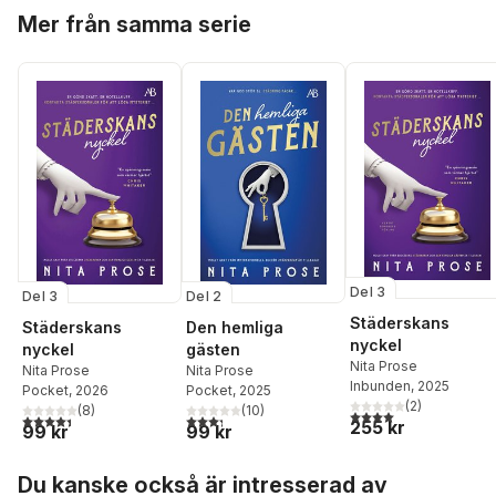
Hoppa över listan
Mer från samma serie
Del 3
Del 3
Del 2
Städerskans
Städerskans
Den hemliga
nyckel
nyckel
gästen
Nita Prose
Nita Prose
Nita Prose
Inbunden
, 2025
Pocket
, 2026
Pocket
, 2025
(
2
)
(
8
)
(
10
)
4,0
utav 5 stjärnor. Tota
4,4
utav 5 stjärnor. Totalt antal röster:
3,3
utav 5 stjärnor. Totalt antal röster:
255 kr
99 kr
99 kr
Hoppa över listan
Du kanske också är intresserad av