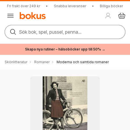
Fri frakt över 249 kr
•
Snabba leveranser
•
Billiga böcker
Sök bok, spel, pussel, penna...
Skapa nya rutiner – hälsoböcker upp till 50% →
Skönlitteratur
Romaner
Moderna och samtida romaner