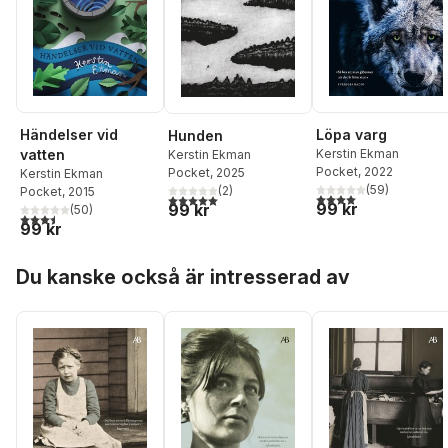
Händelser vid
Löpa varg
Hunden
vatten
Kerstin Ekman
Kerstin Ekman
Pocket
, 2022
Pocket
, 2025
Kerstin Ekman
(
59
)
(
2
)
Pocket
, 2015
4,0
utav 5 stjärnor. Tota
5,0
utav 5 stjärnor. Totalt antal röster:
99 kr
99 kr
(
50
)
3,5
utav 5 stjärnor. Totalt antal röster:
99 kr
Hoppa över listan
Du kanske också är intresserad av