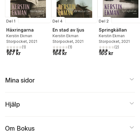
Del 1
Del 4
Del 2
Häxringarna
En stad av ljus
Springkällan
Kerstin Ekman
Kerstin Ekman
Kerstin Ekman
Storpocket
, 2021
Storpocket
, 2021
Storpocket
, 2021
(
1
)
(
1
)
(
2
)
4,0
utav 5 stjärnor. Totalt antal röster:
4,0
utav 5 stjärnor. Totalt antal röster:
3,0
utav 5 stjärnor. Tota
167 kr
164 kr
165 kr
Mina sidor
Hjälp
Om Bokus