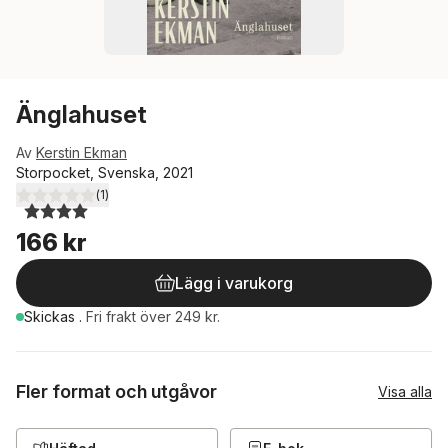
Änglahuset
Av
Kerstin Ekman
Storpocket, Svenska, 2021
(
1
)
4,0
utav 5 stjärnor. Totalt antal röster:
166 kr
Lägg i varukorg
Skickas
.
Fri frakt över 249 kr.
Fler format och utgåvor
Visa alla