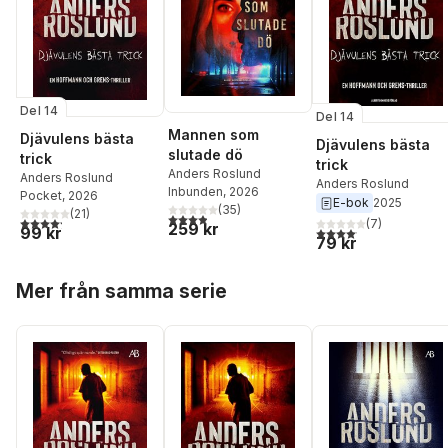
Del 14
Del 14
Mannen som
Djävulens bästa
Djävulens bästa
slutade dö
trick
trick
Anders Roslund
Anders Roslund
Anders Roslund
Inbunden
, 2026
Pocket
, 2026
E-bok
2025
(
35
)
(
21
)
3,9
utav 5 stjärnor. Totalt antal röster:
4,2
utav 5 stjärnor. Totalt antal röster:
(
7
)
259 kr
99 kr
4,1
utav 5 stjärnor. Total
79 kr
Hoppa över listan
Mer från samma serie