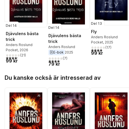
Del 13
Del 14
Del 14
Fly
Djävulens bästa
Djävulens bästa
Anders Roslund
trick
trick
Pocket
, 2025
Anders Roslund
Anders Roslund
(
17
)
3,9
utav 5 stjärnor. Tota
Pocket
, 2026
99 kr
E-bok
2025
(
21
)
4,2
utav 5 stjärnor. Totalt antal röster:
(
7
)
99 kr
4,1
utav 5 stjärnor. Totalt antal röster:
79 kr
Hoppa över listan
Du kanske också är intresserad av