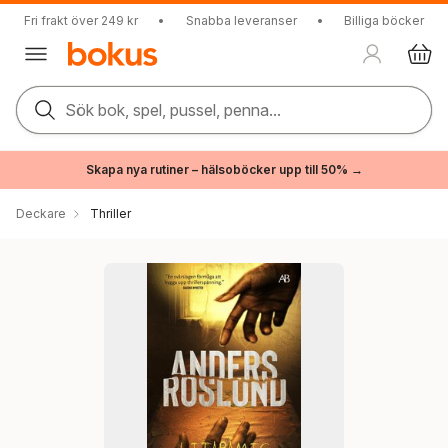
Fri frakt över 249 kr
•
Snabba leveranser
•
Billiga böcker
Sök bok, spel, pussel, penna...
Skapa nya rutiner – hälsoböcker upp till 50% →
Deckare
Thriller