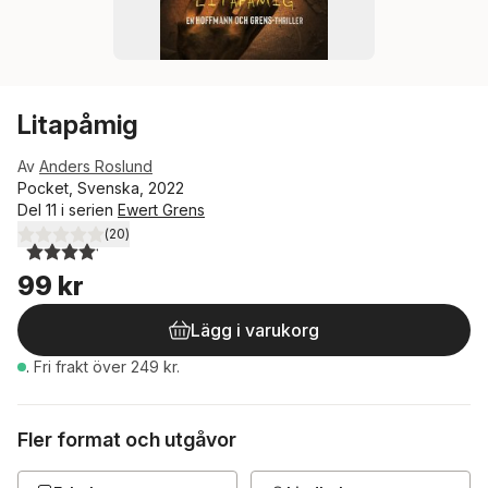
Litapåmig
Av
Anders Roslund
Pocket, Svenska, 2022
Del 11 i serien
Ewert Grens
(
20
)
4,1
utav 5 stjärnor. Totalt antal röster:
99 kr
Lägg i varukorg
.
Fri frakt över 249 kr.
Fler format och utgåvor