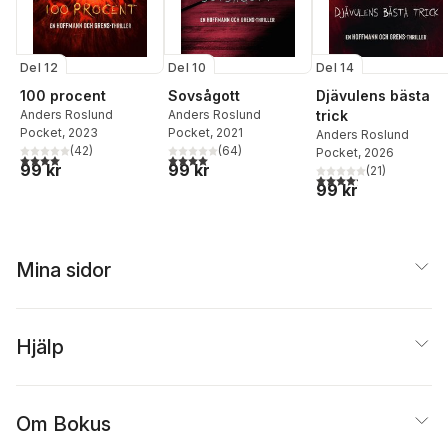
Del 12
Del 10
Del 14
100 procent
Sovsågott
Djävulens bästa
Anders Roslund
Anders Roslund
trick
Pocket
, 2023
Pocket
, 2021
Anders Roslund
(
42
)
(
64
)
Pocket
, 2026
4,0
utav 5 stjärnor. Totalt antal röster:
4,0
utav 5 stjärnor. Totalt antal röster:
99 kr
99 kr
(
21
)
4,2
utav 5 stjärnor. Tota
99 kr
Mina sidor
Hjälp
Om Bokus