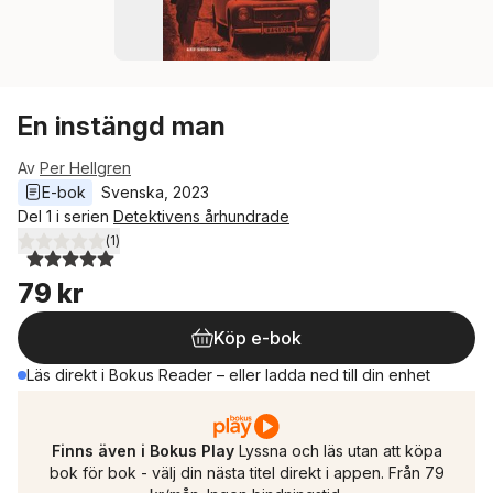
En instängd man
Av
Per Hellgren
E-bok
Svenska
, 
2023
Del 1 i serien
Detektivens århundrade
(
1
)
5,0
utav 5 stjärnor. Totalt antal röster:
79 kr
Köp e-bok
Läs direkt i Bokus Reader – eller ladda ned till din enhet
Finns även i Bokus Play
Lyssna och läs utan att köpa
bok för bok - välj din nästa titel direkt i appen. Från 79