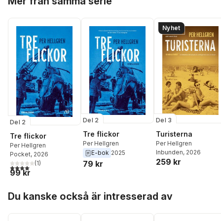
Mer från samma serie
Nyhet
Del 3
Del 2
Del 2
Turisterna
Tre flickor
Tre flickor
Per Hellgren
Per Hellgren
Per Hellgren
Inbunden
, 2026
E-bok
2025
Pocket
, 2026
259 kr
79 kr
(
1
)
4,0
utav 5 stjärnor. Totalt antal röster:
99 kr
Hoppa över listan
Du kanske också är intresserad av