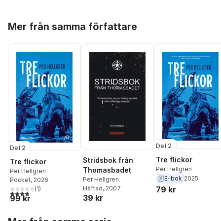
Hoppa över listan
Mer från samma författare
Del 2
Del 2
Tre flickor
Stridsbok från
Tre flickor
Per Hellgren
Thomasbadet
Per Hellgren
E-bok
2025
Per Hellgren
Pocket
, 2026
79 kr
Häftad
, 2007
(
1
)
4,0
utav 5 stjärnor. Totalt antal röster:
39 kr
99 kr
Hoppa över listan