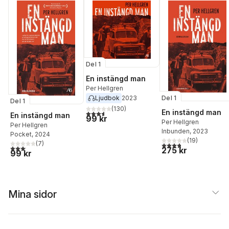
Del 1
En instängd man
Per Hellgren
Ljudbok
2023
Del 1
Del 1
(
130
)
En instängd man
3,6
utav 5 stjärnor. Totalt antal röster:
En instängd man
99 kr
Per Hellgren
Per Hellgren
Inbunden
, 2023
Pocket
, 2024
(
19
)
(
7
)
3,8
utav 5 stjärnor. Tota
3,1
utav 5 stjärnor. Totalt antal röster:
275 kr
99 kr
Mina sidor