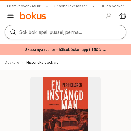
Fri frakt över 249 kr
•
Snabba leveranser
•
Billiga böcker
Sök bok, spel, pussel, penna...
Skapa nya rutiner – hälsoböcker upp till 50% →
Deckare
Historiska deckare