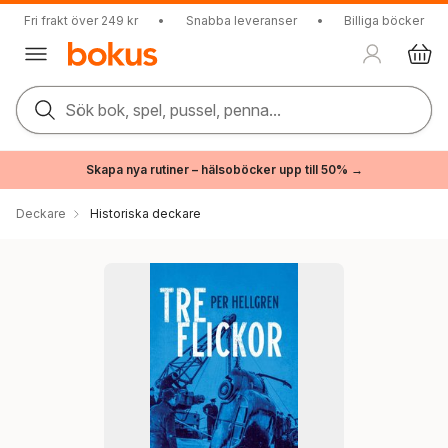
Fri frakt över 249 kr
•
Snabba leveranser
•
Billiga böcker
Sök bok, spel, pussel, penna...
Skapa nya rutiner – hälsoböcker upp till 50% →
Deckare
Historiska deckare