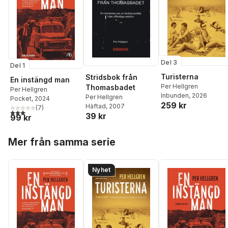
Del 3
Del 1
Turisterna
Stridsbok från
En instängd man
Per Hellgren
Thomasbadet
Per Hellgren
Inbunden
, 2026
Per Hellgren
Pocket
, 2024
259 kr
Häftad
, 2007
(
7
)
3,1
utav 5 stjärnor. Totalt antal röster:
39 kr
99 kr
Hoppa över listan
Mer från samma serie
Nyhet