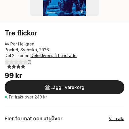
Tre flickor
Av
Per Hellgren
Pocket, Svenska, 2026
Del 2 i serien
Detektivens århundrade
(
1
)
4,0
utav 5 stjärnor. Totalt antal röster:
99 kr
Lägg i varukorg
.
Fri frakt över 249 kr.
Fler format och utgåvor
Visa alla