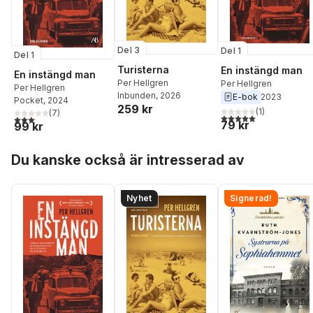
Del 3
Del 1
Del 1
Turisterna
En instängd man
En instängd man
Per Hellgren
Per Hellgren
Per Hellgren
Inbunden
, 2026
E-bok
2023
Pocket
, 2024
259 kr
(
1
)
(
7
)
5,0
utav 5 stjärnor. Tota
3,1
utav 5 stjärnor. Totalt antal röster:
79 kr
99 kr
Hoppa över listan
Du kanske också är intresserad av
Nyhet
Signerad!