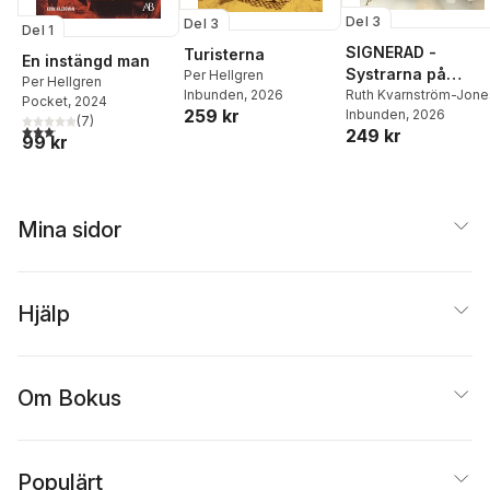
Del 3
Del 3
Del 1
SIGNERAD -
Turisterna
En instängd man
Systrarna på
Per Hellgren
Per Hellgren
Sophiahemmet
Ruth Kvarnström-Jon
Inbunden
, 2026
Pocket
, 2024
259 kr
Inbunden
, 2026
(
7
)
3,1
utav 5 stjärnor. Totalt antal röster:
249 kr
99 kr
Mina sidor
Hjälp
Om Bokus
Populärt