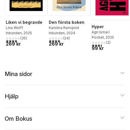
Liken vi begravde
Den första boken
Hyper
Lina Wolff
Karolina Ramqvist
Agri Ismaïl
Inbunden
, 2025
Inbunden
, 2024
Pocket
, 2025
(
35
)
(
24
)
3,9
utav 5 stjärnor. Totalt antal röster:
4,0
utav 5 stjärnor. Totalt antal röster:
(
2
)
269 kr
269 kr
3,5
utav 5 stjärnor. Tota
99 kr
Mina sidor
Hjälp
Om Bokus