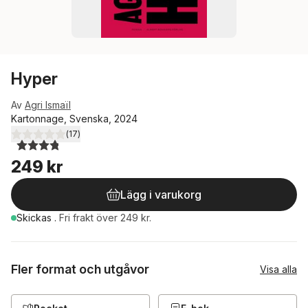
Hyper
Av
Agri Ismaïl
Kartonnage, Svenska, 2024
(
17
)
3,8
utav 5 stjärnor. Totalt antal röster:
249 kr
Lägg i varukorg
Skickas
.
Fri frakt över 249 kr.
Fler format och utgåvor
Visa alla