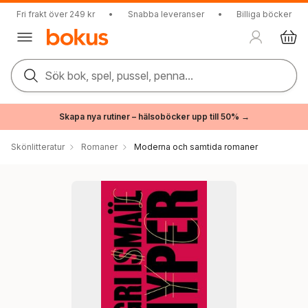
Fri frakt över 249 kr
•
Snabba leveranser
•
Billiga böcker
Sök bok, spel, pussel, penna...
Skapa nya rutiner – hälsoböcker upp till 50% →
Skönlitteratur
Romaner
Moderna och samtida romaner