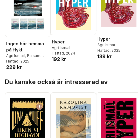
Hyper
Hyper
Ingen hör hemma
Agri Ismaïl
Agri Ismail
på flykt
Häftad
, 2025
Häftad
, 2024
139 kr
Agri Ismaïl
,
Balsam
192 kr
Karam
Häftad
,
, 2025
Alexandra
229 kr
Pascalidou
,
Malou von
Sivers
Hoppa över listan
Du kanske också är intresserad av