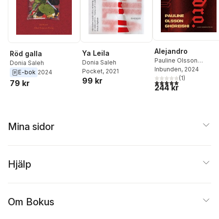
Chahboun
,
Elisabeth
Berchtold
Alejandro
Ya Leila
Röd galla
Pauline Olsson
Donia Saleh
Donia Saleh
Ghoreishi
Inbunden
, 2024
Pocket
, 2021
E-bok
2024
(
1
)
99 kr
5,0
utav 5 stjärnor. Tota
79 kr
244 kr
Mina sidor
Hjälp
Om Bokus