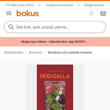
Fri frakt över 249 kr
•
Snabba leveranser
•
Billiga böcker
Sök bok, spel, pussel, penna...
Skapa nya rutiner – hälsoböcker upp till 50% →
Skönlitteratur
Romaner
Moderna och samtida romaner