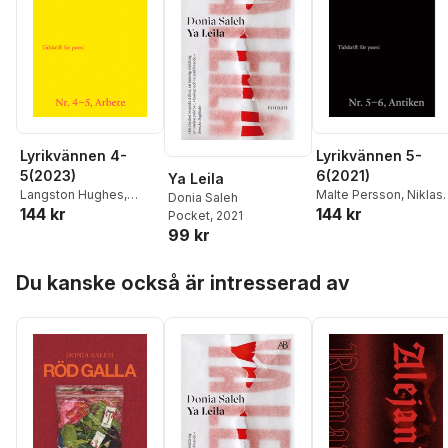
Lyrikvännen 4-
Lyrikvännen 5-
5(2023)
6(2021)
Ya Leila
Langston Hughes
,
Malte Persson
,
Niklas
Donia Saleh
144 kr
144 kr
Johan Jönson
,
Magnus
Haga
,
Rebecka Kärde
,
Pocket
, 2021
Nilsson
,
Donia Saleh
,
Friedrich Schiller
,
99 kr
Lidija Prazovic
,
Emil
Thomas Sjösvärd
,
Boss
,
Jacques
Lars-Håkan Svensson
Hoppa över listan
Du kanske också är intresserad av
Rancière
,
Marianne
Jesper Svenbro
,
Bengtsson
,
Lan Xu
,
Athena Farrokhzad
,
Ev
Björn Kjellgren
,
Erik
Kristina Olsson
,
Matild
Lindman Mata
,
Hedvig
Amundsen Bergström
,
Ljungar
,
Filip Lindberg
,
Magdalena Rozenber
Niklas Söderberg
,
Donia Saleh
,
Niklas
Maria Küchen
,
Söderberg
,
Marie
Kristoffer Appelvik Lax
Petterson
,
Kristoffer
Appelvik Lax
,
Kristofe
Folkhammar
,
Naima