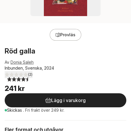
Provläs
Röd galla
Av
Donia Saleh
Inbunden, Svenska, 2024
(
2
)
4,5
utav 5 stjärnor. Totalt antal röster:
241 kr
Lägg i varukorg
Skickas
.
Fri frakt över 249 kr.
Fler format och utgåvor