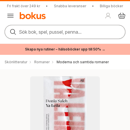
Fri frakt över 249 kr
•
Snabba leveranser
•
Billiga böcker
Sök bok, spel, pussel, penna...
Skapa nya rutiner – hälsoböcker upp till 50% →
Skönlitteratur
Romaner
Moderna och samtida romaner