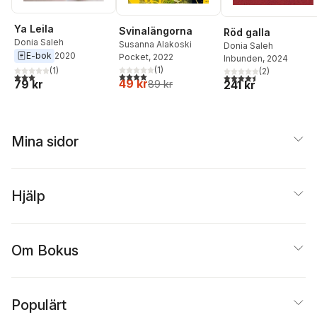
Ya Leila
Svinalängorna
Röd galla
Donia Saleh
Susanna Alakoski
Donia Saleh
E-bok
2020
Pocket
, 2022
Inbunden
, 2024
(
1
)
(
1
)
(
2
)
4,0
utav 5 stjärnor. Totalt antal röster:
3,0
utav 5 stjärnor. Totalt antal röster:
4,5
utav 5 stjärnor. Tota
49 kr
79 kr
241 kr
89 kr
Mina sidor
Hjälp
Om Bokus
Populärt