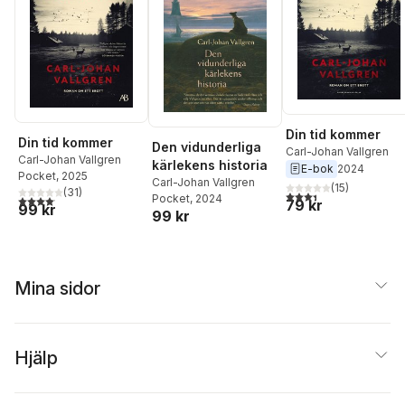
Din tid kommer
Din tid kommer
Den vidunderliga
Carl-Johan Vallgren
Carl-Johan Vallgren
kärlekens historia
E-bok
2024
Pocket
, 2025
Carl-Johan Vallgren
(
15
)
(
31
)
3,4
utav 5 stjärnor. Tota
Pocket
, 2024
4,1
utav 5 stjärnor. Totalt antal röster:
79 kr
99 kr
99 kr
Mina sidor
Hjälp