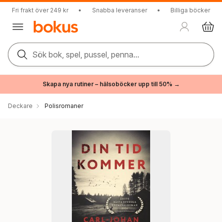
Fri frakt över 249 kr
•
Snabba leveranser
•
Billiga böcker
Sök bok, spel, pussel, penna...
Skapa nya rutiner – hälsoböcker upp till 50% →
Deckare
Polisromaner