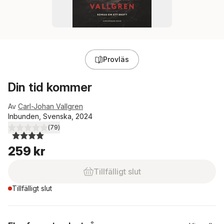
Provläs
Din tid kommer
Av
Carl-Johan Vallgren
Inbunden, Svenska, 2024
(
79
)
4,0
utav 5 stjärnor. Totalt antal röster:
259 kr
Tillfälligt slut
Tillfälligt slut