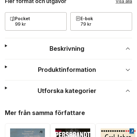
Fler format och utgåvor
Visa alla
Pocket
E-bok
99 kr
79 kr
Beskrivning
Produktinformation
Utforska kategorier
Hoppa över listan
Mer från samma författare