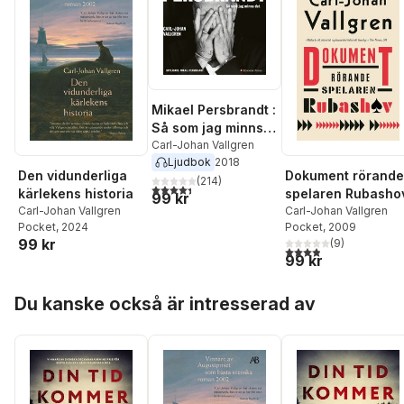
Mikael Persbrandt :
Så som jag minns
det
Carl-Johan Vallgren
Ljudbok
2018
Den vidunderliga
Dokument rörande
(
214
)
4,4
utav 5 stjärnor. Totalt antal röster:
kärlekens historia
spelaren Rubasho
99 kr
Carl-Johan Vallgren
Carl-Johan Vallgren
Pocket
, 2024
Pocket
, 2009
99 kr
(
9
)
3,9
utav 5 stjärnor. Tota
99 kr
Hoppa över listan
Du kanske också är intresserad av