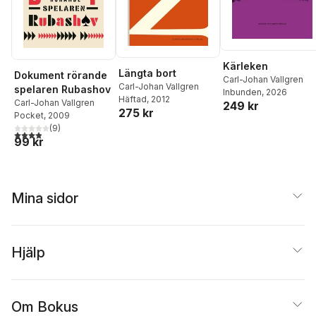
Kärleken
Längta bort
Dokument rörande
Carl-Johan Vallgren
Carl-Johan Vallgren
spelaren Rubashov
Inbunden
, 2026
Häftad
, 2012
Carl-Johan Vallgren
249 kr
275 kr
Pocket
, 2009
(
9
)
3,9
utav 5 stjärnor. Totalt antal röster:
99 kr
Mina sidor
Hjälp
Om Bokus