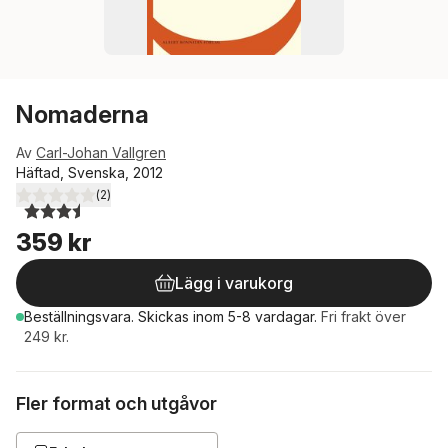
Nomaderna
Av
Carl-Johan Vallgren
Häftad, Svenska, 2012
(
2
)
3,5
utav 5 stjärnor. Totalt antal röster:
359 kr
Lägg i varukorg
Beställningsvara.
Skickas
inom 5-8 vardagar
.
Fri frakt över
249 kr.
Fler format och utgåvor