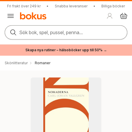
Fri frakt över 249 kr
•
Snabba leveranser
•
Billiga böcker
Sök bok, spel, pussel, penna...
Skapa nya rutiner – hälsoböcker upp till 50% →
Skönlitteratur
Romaner