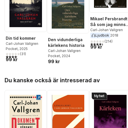
Mikael Persbrandt 
Så som jag minns
det
Carl-Johan Vallgren
Ljudbok
2018
Din tid kommer
Den vidunderliga
(
214
)
4,4
utav 5 stjärnor. Tota
Carl-Johan Vallgren
kärlekens historia
99 kr
Pocket
, 2025
Carl-Johan Vallgren
(
31
)
Pocket
, 2024
4,1
utav 5 stjärnor. Totalt antal röster:
99 kr
99 kr
Hoppa över listan
Du kanske också är intresserad av
Nyhet