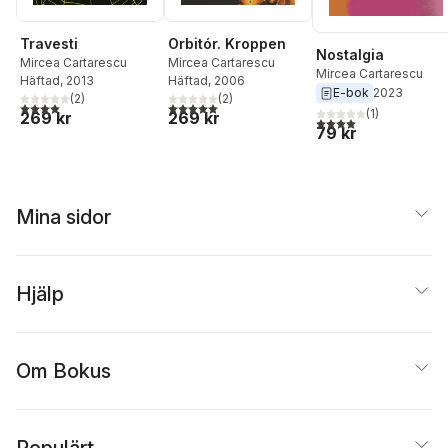
Travesti
Orbitór. Kroppen
Nostalgia
Mircea Cartarescu
Mircea Cartarescu
Mircea Cartarescu
Häftad
, 2013
Häftad
, 2006
E-bok
2023
(
2
)
(
2
)
4,0
utav 5 stjärnor. Totalt antal röster:
5,0
utav 5 stjärnor. Totalt antal röster:
(
1
)
269 kr
269 kr
4,0
utav 5 stjärnor. Tota
79 kr
Mina sidor
Hjälp
Om Bokus
Populärt