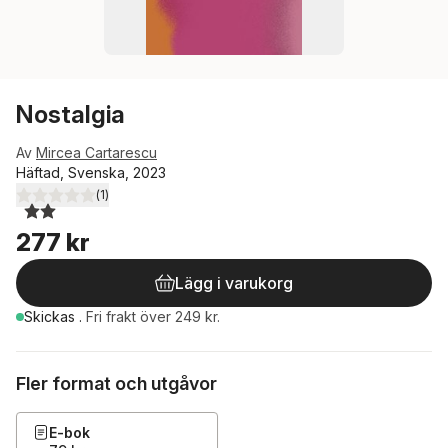
Nostalgia
Av
Mircea Cartarescu
Häftad, Svenska, 2023
(
1
)
2,0
utav 5 stjärnor. Totalt antal röster:
277 kr
Lägg i varukorg
Skickas
.
Fri frakt över 249 kr.
Fler format och utgåvor
E-bok