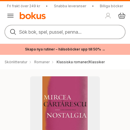
Fri frakt över 249 kr
•
Snabba leveranser
•
Billiga böcker
Sök bok, spel, pussel, penna...
Skapa nya rutiner – hälsoböcker upp till 50% →
Skönlitteratur
Romaner
Klassiska romaner/Klassiker