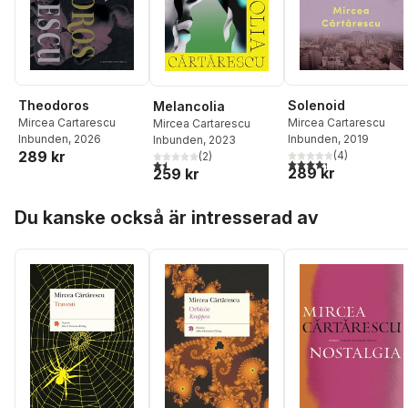
Solenoid
Theodoros
Melancolia
Mircea Cartarescu
Mircea Cartarescu
Mircea Cartarescu
Inbunden
, 2019
Inbunden
, 2026
Inbunden
, 2023
289 kr
(
4
)
(
2
)
4,3
utav 5 stjärnor. Tota
1,5
utav 5 stjärnor. Totalt antal röster:
289 kr
259 kr
Hoppa över listan
Du kanske också är intresserad av