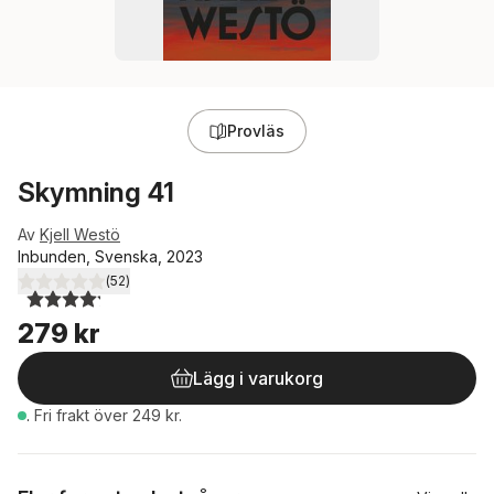
Provläs
Skymning 41
Av
Kjell Westö
Inbunden, Svenska, 2023
(
52
)
4,2
utav 5 stjärnor. Totalt antal röster:
279 kr
Lägg i varukorg
.
Fri frakt över 249 kr.