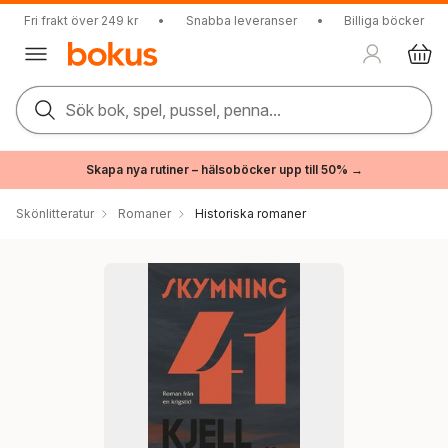
Fri frakt över 249 kr
•
Snabba leveranser
•
Billiga böcker
Sök bok, spel, pussel, penna...
Skapa nya rutiner – hälsoböcker upp till 50% →
Skönlitteratur
Romaner
Historiska romaner