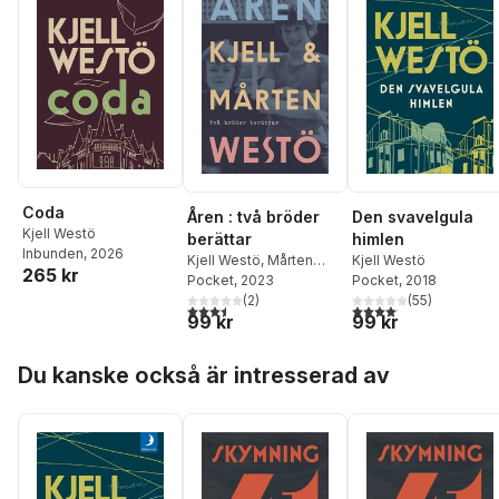
Coda
Åren : två bröder
Den svavelgula
Kjell Westö
berättar
himlen
Inbunden
, 2026
Kjell Westö
,
Mårten
Kjell Westö
265 kr
Westö
Pocket
, 2023
Pocket
, 2018
(
2
)
(
55
)
3,5
utav 5 stjärnor. Totalt antal röster:
4,1
utav 5 stjärnor. Total
99 kr
99 kr
Hoppa över listan
Du kanske också är intresserad av