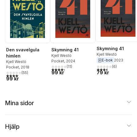
Skymning 41
Den svavelgula
Skymning 41
Kjell Westö
himlen
Kjell Westö
E-bok
2023
Pocket
, 2024
Kjell Westö
(
11
)
(
6
)
Pocket
, 2018
4,3
utav 5 stjärnor. Totalt antal röster:
3,5
utav 5 stjärnor. Tota
99 kr
79 kr
(
55
)
4,1
utav 5 stjärnor. Totalt antal röster:
99 kr
Mina sidor
Hjälp