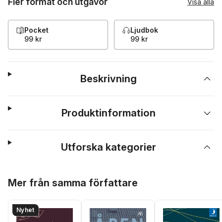
Fler format och utgåvor
Visa alla
Pocket
Ljudbok
99 kr
99 kr
Beskrivning
Produktinformation
Utforska kategorier
Hoppa över listan
Mer från samma författare
Nyhet