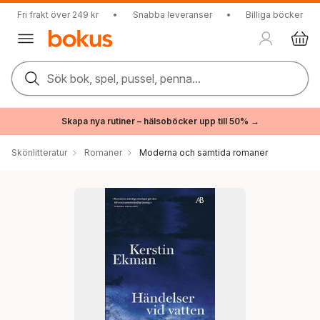
Fri frakt över 249 kr
•
Snabba leveranser
•
Billiga böcker
Sök bok, spel, pussel, penna...
Skapa nya rutiner – hälsoböcker upp till 50% →
Skönlitteratur
Romaner
Moderna och samtida romaner