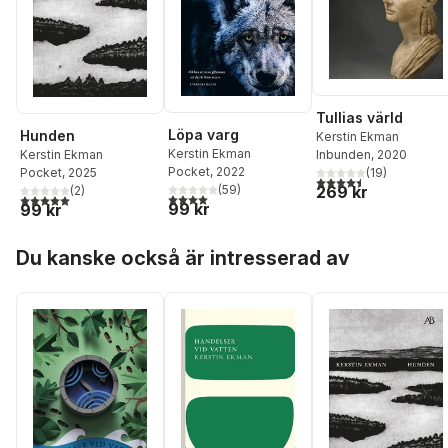
Tullias värld
Löpa varg
Hunden
Kerstin Ekman
Kerstin Ekman
Kerstin Ekman
Inbunden
, 2020
Pocket
, 2022
Pocket
, 2025
(
19
)
4,5
utav 5 stjärnor. Tota
269 kr
(
59
)
(
2
)
4,0
utav 5 stjärnor. Totalt antal röster:
5,0
utav 5 stjärnor. Totalt antal röster:
99 kr
99 kr
Hoppa över listan
Du kanske också är intresserad av