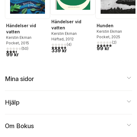
Händelser vid
Händelser vid
Hunden
vatten
vatten
Kerstin Ekman
Kerstin Ekman
Pocket
, 2025
Kerstin Ekman
Häftad
, 2012
(
2
)
Pocket
, 2015
(
4
)
5,0
utav 5 stjärnor. Tota
4,8
utav 5 stjärnor. Totalt antal röster:
99 kr
(
50
)
339 kr
3,5
utav 5 stjärnor. Totalt antal röster:
99 kr
Mina sidor
Hjälp
Om Bokus