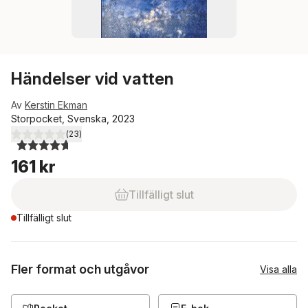
Händelser vid vatten
Av
Kerstin Ekman
Storpocket, Svenska, 2023
(
23
)
4,7
utav 5 stjärnor. Totalt antal röster:
161 kr
Tillfälligt slut
Tillfälligt slut
Fler format och utgåvor
Visa alla